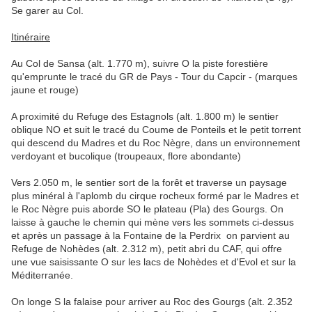
Se garer au Col.
Itinéraire
Au Col de Sansa (alt. 1.770 m), suivre O la piste forestière
qu'emprunte le tracé du GR de Pays - Tour du Capcir - (marques
jaune et rouge)
A proximité du Refuge des Estagnols (alt. 1.800 m) le sentier
oblique NO et suit le tracé du Coume de Ponteils et le petit torrent
qui descend du Madres et du Roc Nègre, dans un environnement
verdoyant et bucolique (troupeaux, flore abondante)
Vers 2.050 m, le sentier sort de la forêt et traverse un paysage
plus minéral à l'aplomb du cirque rocheux formé par le Madres et
le Roc Nègre puis aborde SO le plateau (Pla) des Gourgs. On
laisse à gauche le chemin qui mène vers les sommets ci-dessus
et après un passage à la Fontaine de la Perdrix on parvient au
Refuge de Nohèdes (alt. 2.312 m), petit abri du CAF, qui offre
une vue saisissante O sur les lacs de Nohèdes et d'Evol et sur la
Méditerranée.
On longe S la falaise pour arriver au Roc des Gourgs (alt. 2.352