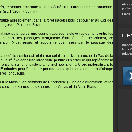
Abonne
t, le sentier emprunte le lit asséché d'un torrent (montée soutenue,
publiés
e (alt. 1.320 m - 35 mn)
Email
ensuite agréablement dans la forêt (lacets) pour déboucher au Col des
alpages du Plat et de Bovinant.
laise puis, après une courte traversée, s'élève rapidement entre les
LIE
(la plupart des passages vertigineux étant équipés de câbles), ce
ention (vide, prises et appuis rendus lisses par le passage des
randon
https:/
refuge
atrice), le sentier est rejoint par celui qui arrive à gauche du Pas de la
) puis s'élève dans une large faille pentue et pierreuse qui représente la
e ensuite sur une vaste prairie inclinée E et la Croix matérialisant le
5 minutes pour l'atteindre par une sente qui monte droit dans l'alpage
ières longueurs.
ur le Massif, les sommets de Chartreuse (2 tables d'orientation) et les
'à ceux des Bornes, des Bauges, des Aravis et du Mont-Blanc.