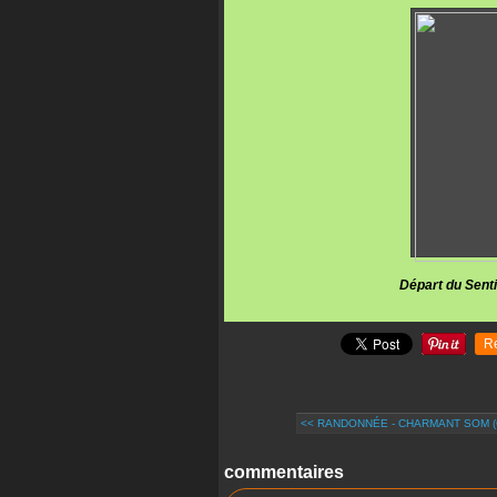
Départ du Sentier Racapé - C
R
<< RANDONNÉE - CHARMANT SOM 
commentaires