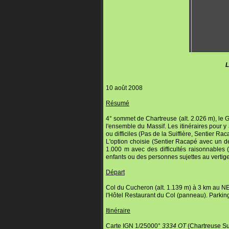
Le Grand Som (al
10 août 2008
Résumé
4° sommet de Chartreuse (alt. 2.026 m), le 
l'ensemble du Massif. Les itinéraires pour 
ou difficiles (Pas de la Suiffière, Sentier Ra
L'option choisie (Sentier Racapé avec un d
1.000 m avec des difficultés raisonnables (
enfants ou des personnes sujettes au vertig
Départ
Col du Cucheron (alt. 1.139 m) à 3 km au NE 
l'Hôtel Restaurant du Col (panneau). Parking
Itinéraire
Carte IGN 1/25000°
3334 OT
(Chartreuse S