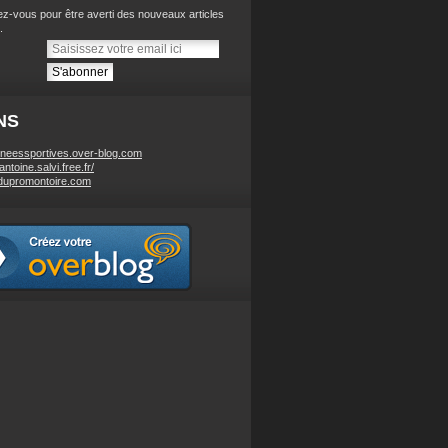
z-vous pour être averti des nouveaux articles
.
NS
neessportives.over-blog.com
/antoine.salvi.free.fr/
dupromontoire.com