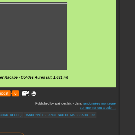
ol des Aures (alt. 1.631 m)
epost
0
Published by alaindeclaix
-
dans
randonnées montagne
commenter cet article
…
(CHARTREUSE)
RANDONNÉE - LANCE SUD DE MALISSARD... >>