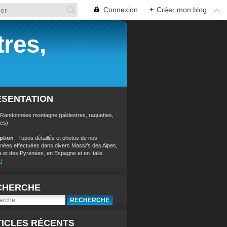
Connexion
+
Créer mon blog
res,
ÉSENTATION
 Randonnées montagne (pédestres, raquettes,
res)
iption
: Topos détaillés et photos de nos
nées effectuées dans divers Massifs des Alpes,
a et des Pyrénées, en Espagne et en Italie.
t
CHERCHE
ICLES RÉCENTS