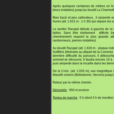
Après quelques centaines de mètres en forê
blocs instables) jusqu'au lieudit La Charmett
Bien tracé et peu caillouteux, il serpente 
Aures (alt. 1.631 m - 1 h 30) qui sépare les 
Le sentier Racapé débute à gauche de la fa
failles. Sans être réellement difficile 
cheminement requiert la plus grande att
randonneurs, pierres instables)
Au lieudit Racapé (alt. 1.820 m - plaque indic
Suiffière (itinéraire au départ de la Correrie
dernière difficulté du parcours; il débouch
sommet se découvre. Il faudra encore 10 à 1
puis serpente dans la rocaille dans les dern
De la Croix (alt. 2.026 m), vue magnifique s
Massifs voisins (Belledonne, Vercors) jusqu
Retour par le même chemin.
Dénivelée
: 950 m environ
Temps de marche
: 5 h (dont 3 h de montée)