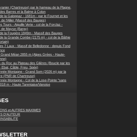
ranier (Chartreuse) par le hameau de la Plagne,
 des Barres et la Balme à Colon
de la Galoppaz - 1681m - par le Fournet et les
 de l'Allier (Massif des Bauges)
 Tours - Aiguille Verte - col de la Forclaz -
s de Mayse (Bargy)
 de la Fougère 1849m - Massif des Bauges
 de la Grande Combe (2175 m) - col de la Bâthie
rtain)
es 7 Laux - Massif de Belledonne - depuis Fond
nce
 Grand Méan 2855 m (Alpes Grées - Haute-
nne)
 du Roc au Plateau des Glières (Boucle par les
- Ebat, Câble, Freu, Spée)
née Montagne - Grand Som (2026 m) par la
e (PNR de Chartreuse)
née Montagne - Col de la Lose-Pointe "sans
018 m - Haute Tarentaise/Vanoise
GES
IONS et AUTRES MAXIMES
S D'AUTEUR
NSABILITE
WSLETTER