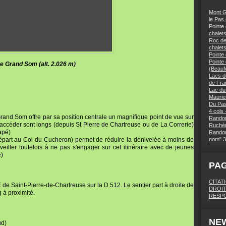
Mont G
le Pas
Pointe 
chalets
Roc des
chalet
Pointe
Pointe
t. 2.026 m)
(Beaufo
Lacs d
de Fra
Lac du
Maurie
Du Pas
4 cols 
Grand Som offre par sa position centrale un magnifique point de vue sur
Randon
y accéder sont longs (depuis St Pierre de Chartreuse ou de La Correrie)
Ruchèr
capé)
Randon
épart au Col du Cucheron) permet de réduire la dénivelée à moins de
nom" 3
veiller toutefois à ne pas s'engager sur cet itinéraire avec de jeunes
e)
PA
CITAT
de Saint-Pierre-de-Chartreuse sur la D 512. Le sentier part à droite de
DROIT
 à proximité.
RESPO
NE
ud)