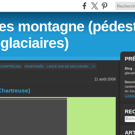
s montagne (pédest
glaciaires)
PR
(CHARTREUSE)
RANDONNÉE - LANCE SUD DE MALISSARD... >>
Blog
:
glaciai
11 août 2008
Descr
randon
hartreuse)
du Jur
Contac
RE
ART