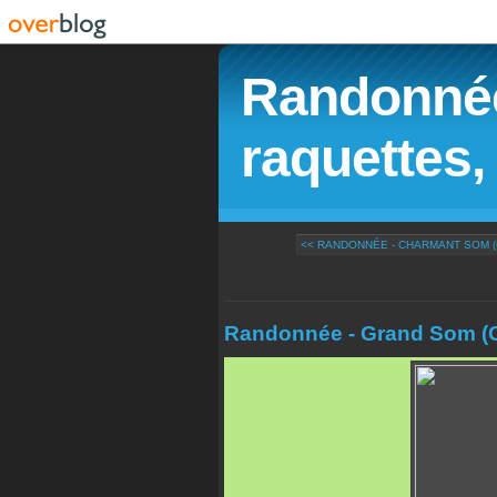
Randonnée
raquettes, 
<< RANDONNÉE - CHARMANT SOM 
Randonnée - Grand Som (C