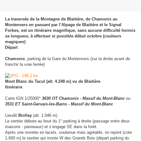
La traversée de la Montagne de Blaitière, de Chamonix au
Montenvers en passant par l’Alpage de Blaitière et le Signal
Forbes, est un itinéraire magnifique, sans aucune difficulté hormis
sa longueur, à effectuer si possible début octobre (couleurs
magiques)
Départ
Chamonix
, parking de la Gare du Montenvers (sur la droite avant de
franchir la voie ferrée)
Mont Blanc du Tacul (alt. 4.248 m) vu de Blaitière
Itinéraire
Carte IGN 1/25000°
3630 OT Chamonix - Massif du Mont-Blanc
ou
3531 ET Saint-Gervais-les-Bains - Massif du Mont-Blanc
Lieudit
Biollay
(alt. 1.046 m)
Le sentier débute au bout du 1° parking à droite (passage entre deux
maisons - panneaux) et s’engage SE dans la forêt.
Après une montée en lacets, soutenue mais agréable, on rejoint (cote
1.600 m) le sentier qui monte W des Grands Bois (départ parking du