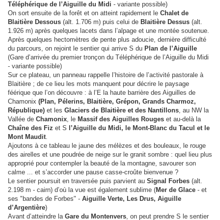
Téléphérique de l’Aiguille du Midi
- variante possible)
On sort ensuite de la forêt et on atteint rapidement le
Chalet de
Blaitière Dessous
(alt. 1.706 m) puis celui de
Blaitière Dessus
(alt.
1.926 m) après quelques lacets dans l’alpage et une montée soutenue.
Après quelques hectomètres de pente plus adoucie, dernière difficulté
du parcours, on rejoint le sentier qui arrive S du
Plan de l’Aiguille
(Gare d’arrivée du premier tronçon du Téléphérique de l’Aiguille du Midi
- variante possible)
Sur ce plateau, un panneau rappelle l’histoire de l’activité pastorale à
Blaitière ; de ce lieu les mots manquent pour décrire le paysage
féérique que l’on découvre : à l’E la haute barrière des Aiguilles de
Chamonix
(Plan, Pélerins, Blaitière, Grépon, Grands Charmoz,
République)
et les
Glaciers de Blaitière et des Nantillons
, au NW la
Vallée de
Chamonix
, le
Massif des Aiguilles Rouges
et au-delà la
Chaîne des Fiz
et S
l’Aiguille du Midi, le Mont-Blanc du Tacul et le
Mont Maudit
.
Ajoutons à ce tableau le jaune des mélèzes et des bouleaux, le rouge
des airelles et une poudrée de neige sur le granit sombre : quel lieu plus
approprié pour contempler la beauté de la montagne, savourer son
calme ... et s’accorder une pause casse-croûte bienvenue ?
Le sentier poursuit en traversée puis parvient au
Signal Forbes
(alt.
2.198 m - cairn) d’où la vue est également sublime (
Mer de Glace
- et
ses "bandes de Forbes" -
Aiguille Verte, Les Drus, Aiguille
d’Argentière
)
Avant d’atteindre la
Gare du Montenvers
, on peut prendre S le sentier