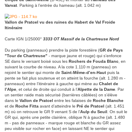
Varvat
. Parking à l’entrée du hameau (alt. 1.042 m)
Vallon de Pratcel vu des ruines du Habert de Val Froide
Itinéraire
Carte IGN 1/25000°
3333 OT Massif de la Chartreuse Nord
Du parking (panneaux) prendre la piste forestière (
GR de Pays
"Tour de Chartreuse"
- marque jaune et rouge) qui s’enfonce
SE dans le versant boisé sous les
Rochers de Fouda Blanc
, en
suivant la courbe de niveau. A la cote 1.110 m (panneau) on
rejoint le sentier qui monte de
Saint-Même-d’en-Haut
puis la
pente se fait plus soutenue et on atteint la fourche (alt. 1.280 m -
panneaux) entre l’itinéraire à gauche qui mène au
Chalet de
l’Alpe
, et celui de droite qui conduit à l’
Alpette de la Dame
. Par
un sentier raide mais sécurisé (barrières câblées) on s’élève
dans le
Vallon de Pratcel
entre les falaises de
Roche Blanche
et de
Roche Fitta
avant d’atteindre le
Pré de Pratcel
(alt. 1.451
m) où on retrouve le GR 9 venant S de l’
Aulp du Seuil
. On suit le
GR qui, après une petite clairière, oblique N à gauche (alt. 1.480
m - pas de panneaux - marque rouge et blanche du GR assez
peu visible sur rocher en face) en laissant NE le sentier qui