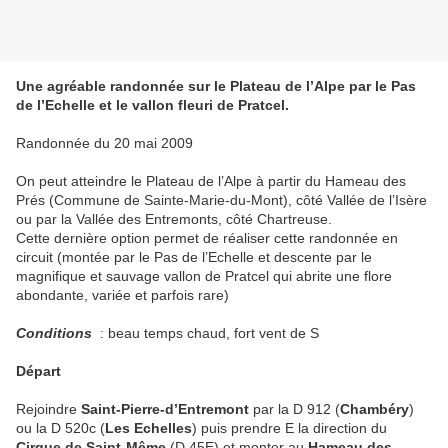
Une agréable randonnée sur le Plateau de l’Alpe par le Pas
de l’Echelle et le vallon fleuri de Pratcel.
Randonnée du 20 mai 2009
On peut atteindre le Plateau de l’Alpe à partir du Hameau des
Prés (Commune de Sainte-Marie-du-Mont), côté Vallée de l’Isère
ou par la Vallée des Entremonts, côté Chartreuse.
Cette dernière option permet de réaliser cette randonnée en
circuit (montée par le Pas de l’Echelle et descente par le
magnifique et sauvage vallon de Pratcel qui abrite une flore
abondante, variée et parfois rare)
Conditions
: beau temps chaud, fort vent de S
Départ
Rejoindre
Saint-Pierre-d’Entremont
par la D 912 (
Chambéry
)
ou la D 520c (
Les Echelles
) puis prendre E la direction du
Cirque de Saint-Même
(D 45E) et monter au
Hameau des