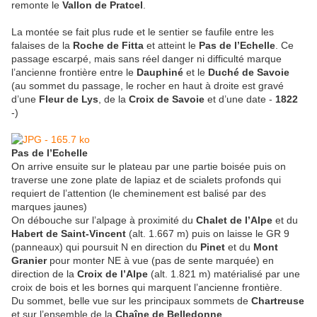
remonte le
Vallon de Pratcel
.
La montée se fait plus rude et le sentier se faufile entre les
falaises de la
Roche de Fitta
et atteint le
Pas de l’Echelle
. Ce
passage escarpé, mais sans réel danger ni difficulté marque
l’ancienne frontière entre le
Dauphiné
et le
Duché de Savoie
(au sommet du passage, le rocher en haut à droite est gravé
d’une
Fleur de Lys
, de la
Croix de Savoie
et d’une date -
1822
-)
Pas de l’Echelle
On arrive ensuite sur le plateau par une partie boisée puis on
traverse une zone plate de lapiaz et de scialets profonds qui
requiert de l’attention (le cheminement est balisé par des
marques jaunes)
On débouche sur l’alpage à proximité du
Chalet de l’Alpe
et du
Habert de Saint-Vincent
(alt. 1.667 m) puis on laisse le GR 9
(panneaux) qui poursuit N en direction du
Pinet
et du
Mont
Granier
pour monter NE à vue (pas de sente marquée) en
direction de la
Croix de l’Alpe
(alt. 1.821 m) matérialisé par une
croix de bois et les bornes qui marquent l’ancienne frontière.
Du sommet, belle vue sur les principaux sommets de
Chartreuse
et sur l’ensemble de la
Chaîne de Belledonne
.