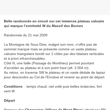
Belle randonnée en circuit sur cet immense plateau calcaire
qui marque l’extrémité W du Massif des Bornes
Randonnée du 21 mai 2009
La Montagne de Sous Dine, malgré son nom, n’offre pas de
sommet marqué mais se présente comme un vaste plateau
calcaire triangulaire bordé sur 2 côtés par des falaises verticales
et à priori infranchissables.
Côté N, une faille (Passage du Monthieu) permet pourtant
d’accéder au plateau et à son point haut (alt. 2.004 m).
Au retour, on traverse SW le plateau et un vaste dédale de lapiaz
pour descendre au Col de l’Enclave et revenir au point de départ.
Conditions
: temps chaud, ciel voilé puis belles éclaircies, fort
vent W
Départ
Hameau des
Cheneviers
(
Village de Mont-Piton
) atteint par RN