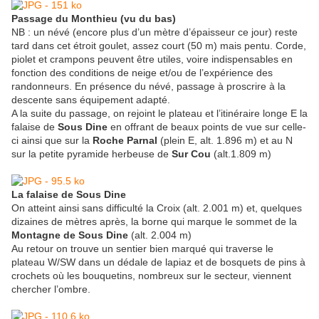
Passage du Monthieu (vu du bas)
NB : un névé (encore plus d’un mètre d’épaisseur ce jour) reste
tard dans cet étroit goulet, assez court (50 m) mais pentu. Corde,
piolet et crampons peuvent être utiles, voire indispensables en
fonction des conditions de neige et/ou de l’expérience des
randonneurs. En présence du névé, passage à proscrire à la
descente sans équipement adapté.
A la suite du passage, on rejoint le plateau et l’itinéraire longe E la
falaise de
Sous Dine
en offrant de beaux points de vue sur celle-
ci ainsi que sur la
Roche Parnal
(plein E, alt. 1.896 m) et au N
sur la petite pyramide herbeuse de
Sur Cou
(alt.1.809 m)
La falaise de Sous Dine
On atteint ainsi sans difficulté la Croix (alt. 2.001 m) et, quelques
dizaines de mètres après, la borne qui marque le sommet de la
Montagne de Sous Dine
(alt. 2.004 m)
Au retour on trouve un sentier bien marqué qui traverse le
plateau W/SW dans un dédale de lapiaz et de bosquets de pins à
crochets où les bouquetins, nombreux sur le secteur, viennent
chercher l’ombre.