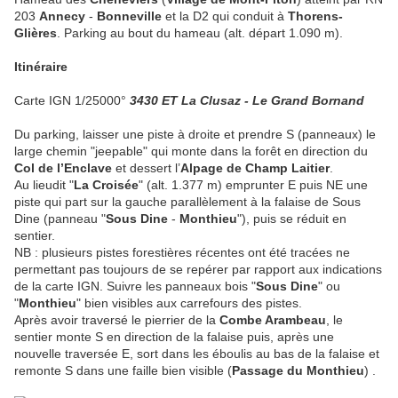
203
Annecy
-
Bonneville
et la D2 qui conduit à
Thorens-
Glières
. Parking au bout du hameau (alt. départ 1.090 m).
Itinéraire
Carte IGN 1/25000°
3430 ET La Clusaz - Le Grand Bornand
Du parking, laisser une piste à droite et prendre S (panneaux) le
large chemin "jeepable" qui monte dans la forêt en direction du
Col de l’Enclave
et dessert l’
Alpage de Champ Laitier
.
Au lieudit "
La Croisée
" (alt. 1.377 m) emprunter E puis NE une
piste qui part sur la gauche parallèlement à la falaise de Sous
Dine (panneau "
Sous Dine
-
Monthieu
"), puis se réduit en
sentier.
NB : plusieurs pistes forestières récentes ont été tracées ne
permettant pas toujours de se repérer par rapport aux indications
de la carte IGN. Suivre les panneaux bois "
Sous Dine
" ou
"
Monthieu
" bien visibles aux carrefours des pistes.
Après avoir traversé le pierrier de la
Combe Arambeau
, le
sentier monte S en direction de la falaise puis, après une
nouvelle traversée E, sort dans les éboulis au bas de la falaise et
remonte S dans une faille bien visible (
Passage du Monthieu
) .