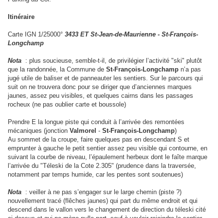
Itinéraire
Carte IGN 1/25000°
3433 ET St-Jean-de-Maurienne - St-François-
Longchamp
Nota
: plus soucieuse, semble-t-il, de privilégier l’activité "ski" plutôt
que la randonnée, la Commune de
St-François-Longchamp
n’a pas
jugé utile de baliser et de panneauter les sentiers. Sur le parcours qui
suit on ne trouvera donc pour se diriger que d’anciennes marques
jaunes, assez peu visibles, et quelques cairns dans les passages
rocheux (ne pas oublier carte et boussole)
Prendre E la longue piste qui conduit à l’arrivée des remontées
mécaniques (jonction
Valmorel
-
St-François-Longchamp
)
Au sommet de la croupe, faire quelques pas en descendant S et
emprunter à gauche le petit sentier assez peu visible qui contourne, en
suivant la courbe de niveau, l’épaulement herbeux dont le faîte marque
l’arrivée du "Téleski de la Cote 2.305" (prudence dans la traversée,
notamment par temps humide, car les pentes sont soutenues)
Nota
: veiller à ne pas s’engager sur le large chemin (piste ?)
nouvellement tracé (flêches jaunes) qui part du même endroit et qui
descend dans le vallon vers le changement de direction du téleski cité