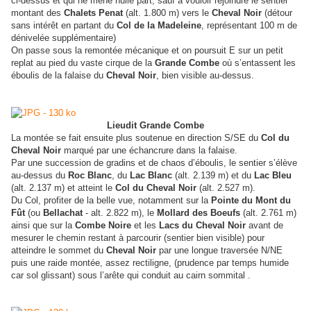
ci-dessus et qui ne mène nulle part, sauf à vouloir rejoindre le sentier
montant des
Chalets Penat
(alt. 1.800 m) vers le
Cheval Noir
(détour
sans intérêt en partant du
Col de la Madeleine
, représentant 100 m de
dénivelée supplémentaire)
On passe sous la remontée mécanique et on poursuit E sur un petit
replat au pied du vaste cirque de la
Grande Combe
où s’entassent les
éboulis de la falaise du
Cheval Noir
, bien visible au-dessus.
Lieudit Grande Combe
La montée se fait ensuite plus soutenue en direction S/SE du
Col du
Cheval Noir
marqué par une échancrure dans la falaise.
Par une succession de gradins et de chaos d’éboulis, le sentier s’élève
au-dessus du
Roc Blanc
, du
Lac Blanc
(alt. 2.139 m) et du
Lac Bleu
(alt. 2.137 m) et atteint le
Col du Cheval Noir
(alt. 2.527 m).
Du Col, profiter de la belle vue, notamment sur la
Pointe du Mont du
Fût
(ou
Bellachat
- alt. 2.822 m), le
Mollard des Boeufs
(alt. 2.761 m)
ainsi que sur la
Combe Noire
et les
Lacs du Cheval Noir
avant de
mesurer le chemin restant à parcourir (sentier bien visible) pour
atteindre le sommet du
Cheval Noir
par une longue traversée N/NE
puis une raide montée, assez rectiligne, (prudence par temps humide
car sol glissant) sous l’arête qui conduit au cairn sommital .