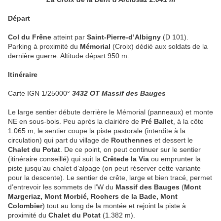
Départ
Col du Frêne
atteint par
Saint-Pierre-d’Albigny
(D 101).
Parking à proximité du
Mémorial
(Croix) dédié aux soldats de la
dernière guerre. Altitude départ 950 m.
Itinéraire
Carte IGN 1/25000°
3432 OT Massif des Bauges
Le large sentier débute derrière le Mémorial (panneaux) et monte
NE en sous-bois. Peu après la clairière de
Pré Ballet
, à la côte
1.065 m, le sentier coupe la piste pastorale (interdite à la
circulation) qui part du village de
Routhennes
et dessert le
Chalet du Potat
. De ce point, on peut continuer sur le sentier
(itinéraire conseillé) qui suit la
Crête
de la Via
ou emprunter la
piste jusqu’au chalet d’alpage (on peut réserver cette variante
pour la descente). Le sentier de crête, large et bien tracé, permet
d’entrevoir les sommets de l’W du
Massif des Bauges
(
Mont
Margeriaz, Mont Morbié, Rochers de la Bade, Mont
Colombier
) tout au long de la montée et rejoint la piste à
proximité du
Chalet du Potat
(1.382 m).