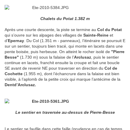
Chalets du Potat 1.382 m
Après une courte descente, la piste se termine au
Col du Potat
qui s’ouvre sur les alpages des villages de
Sainte-Reine
et
d’
Epernay
. Du Col (1.351 m - panneaux), l’itinéraire se poursuit E
sur un sentier, toujours bien tracé, qui monte en lacets dans une
pente boisée, puis herbeuse. On atteint le rocher isolé de
"Pierre
Besse"
(1.730 m) sous la falaise de l’
Arclusaz
, puis le sentier
continue en lacets, franchit ensuite la croupe et fait une boucle
SE avant de revenir NE pour traverser en direction du
Col de
Cochette
(1.955 m), dont l’échancrure dans la falaise est bien
visible, à l’aplomb de la petite croix qui marque l’antécime de la
Dent
d’Arclusaz.
Le sentier en traversée au-dessus de Pierre-Besse
Le sentier se faufile dans cette faille (prudence en cas de temps