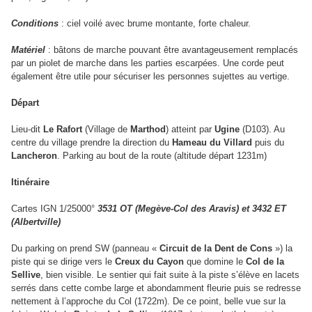
Conditions
: ciel voilé avec brume montante, forte chaleur.
Matériel
: bâtons de marche pouvant être avantageusement remplacés
par un piolet de marche dans les parties escarpées. Une corde peut
également être utile pour sécuriser les personnes sujettes au vertige.
Départ
Lieu-dit
Le Rafort
(Village de
Marthod
) atteint par
Ugine
(D103). Au
centre du village prendre la direction du
Hameau du Villard
puis du
Lancheron
. Parking au bout de la route (altitude départ 1231m)
Itinéraire
Cartes IGN 1/25000°
3531 OT (Megève-Col des Aravis) et 3432 ET
(Albertville)
Du parking on prend SW (panneau «
Circuit de la Dent de Cons
») la
piste qui se dirige vers le
Creux du Cayon
que domine le
Col de la
Sellive
, bien visible. Le sentier qui fait suite à la piste s’élève en lacets
serrés dans cette combe large et abondamment fleurie puis se redresse
nettement à l’approche du Col (1722m). De ce point, belle vue sur la