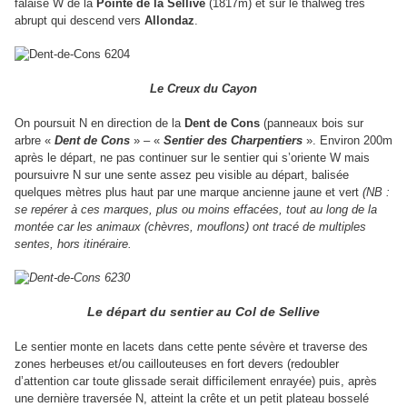
falaise W de la
Pointe de la Sellive
(1817m) et sur le thalweg très
abrupt qui descend vers
Allondaz
.
Le Creux du Cayon
On poursuit N en direction de la
Dent de Cons
(panneaux bois sur
arbre «
Dent de Cons
» – «
Sentier des Charpentiers
». Environ 200m
après le départ, ne pas continuer sur le sentier qui s’oriente W mais
poursuivre N sur une sente assez peu visible au départ, balisée
quelques mètres plus haut par une marque ancienne jaune et vert
(NB :
se repérer à ces marques, plus ou moins effacées, tout au long de la
montée car les animaux (chèvres, mouflons) ont tracé de multiples
sentes, hors itinéraire.
Le départ du sentier au Col de Sellive
Le sentier monte en lacets dans cette pente sévère et traverse des
zones herbeuses et/ou caillouteuses en fort devers (redoubler
d’attention car toute glissade serait difficilement enrayée) puis, après
une dernière traversée N, atteint la crête et un petit plateau bosselé