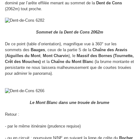
dominé par l’arête effilée menant au sommet de la
Dent de Cons
(2062m) tout proche.
Sommet de la Dent de Cons 2062m
De ce point (table d’orientation), magnifique vue à 360° sur les
sommets des
Bauges
, ceux de la partie S de la
Chaîne des Aravis
(
Aiguilles du Mont
,
Mont Charvin
), le
Massif des Bornes (Tournette,
Crêt des Mouches)
et la
Chaîne du Mont Blanc
(la brume montante et
persistante ne nous laissera malheureusement que de courtes trouées
pour admirer le panorama).
Le Mont Blanc dans une trouée de brume
Retour :
- par le même itinéraire (prudence requise)
- ou en circuit : poursuivre N/NE en suivant la ligne de crête du
Rocher