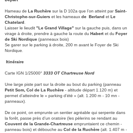
Hameau de
La Ruchère
sur la D 102a que l’on atteint par
Saint-
Christophe-sur-Guiers
et les hameaux
de
Berland
et
Le
Chatelard
.
Laisser le lieudit
"Le Grand Village"
sur la gauche puis, dans un
virage à droite, prendre à gauche la route du
Habert
et du
Foyer
de Ski Nordique
(panneaux bois)
Se garer sur le parking à droite, 200 m avant le Foyer de Ski
Nordique.
Itinéraire
Carte IGN 1/25000°
3333 OT Chartreuse Nord
Une large piste part sur la droite au bout du parking (panneau
Petit Som, Col de La Ruchère
- altitude départ 1.120 m) et
permet d’atteindre le « parking d’été » (alt. 1.200 m - 10 mn -
panneaux).
De ce point, on emprunte un sentier agréable qui serpente dans
la forêt, passe près d’un oratoire (les pèlerins se rendant au
Couvent de la Grande-Chartreuse
empruntaient ce chemin -
panneau bois) et débouche au
Col de la Ruchère
(alt. 1.407 m -