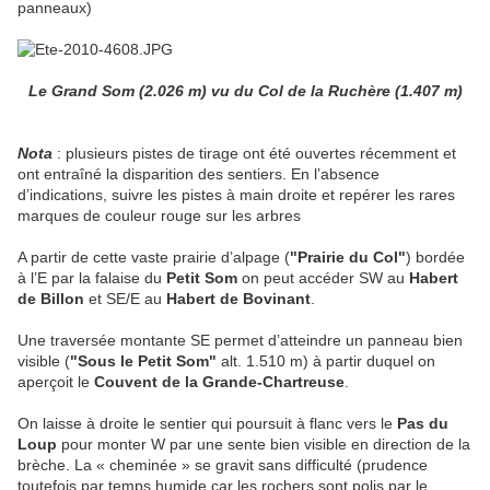
panneaux)
Le Grand Som (2.026 m) vu du Col de la Ruchère (1.407 m)
Nota
: plusieurs pistes de tirage ont été ouvertes récemment et
ont entraîné la disparition des sentiers. En l’absence
d’indications, suivre les pistes à main droite et repérer les rares
marques de couleur rouge sur les arbres
A partir de cette vaste prairie d’alpage (
"Prairie du Col"
) bordée
à l’E par la falaise du
Petit Som
on peut accéder SW au
Habert
de Billon
et SE/E au
Habert de Bovinant
.
Une traversée montante SE permet d’atteindre un panneau bien
visible (
"Sous le Petit Som"
alt. 1.510 m) à partir duquel on
aperçoit le
Couvent de la Grande-Chartreuse
.
On laisse à droite le sentier qui poursuit à flanc vers le
Pas du
Loup
pour monter W par une sente bien visible en direction de la
brèche. La « cheminée » se gravit sans difficulté (prudence
toutefois par temps humide car les rochers sont polis par le