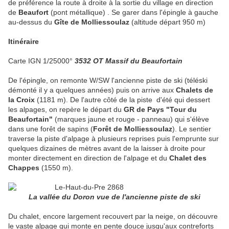
de préférence la route à droite à la sortie du village en direction
de
Beaufort
(pont métallique) . Se garer dans l'épingle à gauche
au-dessus du
Gîte de Molliessoulaz
(altitude départ 950 m)
Itinéraire
Carte IGN 1/25000°
3532 OT Massif du Beaufortain
De l'épingle, on remonte W/SW l'ancienne piste de ski (téléski
démonté il y a quelques années) puis on arrive aux
Chalets de
la Croix
(1181 m). De l'autre côté de la piste d'été qui dessert
les alpages, on repère le départ du
GR de Pays "Tour du
Beaufortain"
(marques jaune et rouge - panneau) qui s'élève
dans une forêt de sapins (
Forêt de Molliessoulaz
). Le sentier
traverse la piste d'alpage à plusieurs reprises puis l'emprunte sur
quelques dizaines de mètres avant de la laisser à droite pour
monter directement en direction de l'alpage et du
Chalet des
Chappes
(1550 m).
La vallée du Doron vue de l'ancienne piste de ski
Du chalet, encore largement recouvert par la neige, on découvre
le vaste alpage qui monte en pente douce jusqu'aux contreforts