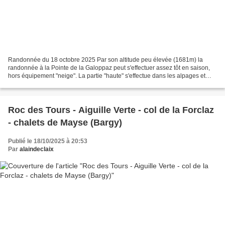
Randonnée du 18 octobre 2025 Par son altitude peu élevée (1681m) la
randonnée à la Pointe de la Galoppaz peut s'effectuer assez tôt en saison,
hors équipement "neige". La partie "haute" s'effectue dans les alpages et
permet, à partir du col de la Buffaz,...
Roc des Tours - Aiguille Verte - col de la Forclaz
- chalets de Mayse (Bargy)
Publié le 18/10/2025 à 20:53
Par
alaindeclaix