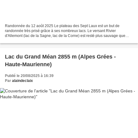
Randonnée du 12 août 2025 Le plateau des Sept Laux est un but de
randonnée très prisé grâce à ses nombreux lacs. Le versant Rivier
d'Allemont (lac de la Sagne, lac de la Corne) est resté plus sauvage que
celui au départ de Fond de France qui a été largement...
Lac du Grand Méan 2855 m (Alpes Grées -
Haute-Maurienne)
Publié le 20/08/2025 à 16:39
Par
alaindeclaix