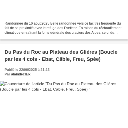
Randonnée du 16 août 2025 Belle randonnée vers ce lac très fréquenté du
fait de sa proximité avec le refuge des Evettes*. En raison du réchauffement
climatique entraînant la fonte générale des glaciers des Alpes, celui du
Grand Méan est en sursis et si...
Du Pas du Roc au Plateau des Glières (Boucle
par les 4 cols - Ebat, Câble, Freu, Spée)
Publié le 22/06/2025 à 21:13
Par
alaindeclaix