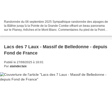
Randonnée du 06 septembre 2025 Sympathique randonnée des alpages de
la Bâthie jusqu’à la Pointe de la Grande Combe offrant un beau panorama
sur le Planey, Arêches et le Mont Blanc. Commentaires Au pied de la Pointe
du Dard (2489 m) et de la Légette du...
Lacs des 7 Laux - Massif de Belledonne - depuis
Fond de France
Publié le 27/08/2025 à 18:01
Par
alaindeclaix