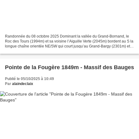
Randonnée du 08 octobre 2025 Dominant la vallée du Grand-Bornand, le
Roc des Tours (1994m) et sa voisine l’Aiguille Verte (2045m) bordent au S la
longue chaîne orientée NE/SW qui court jusqu’au Grand-Bargy (2301m) et
comptant nombre de sommets connus...
Pointe de la Fougère 1849m - Massif des Bauges
Publié le 05/10/2025 à 10:49
Par
alaindeclaix