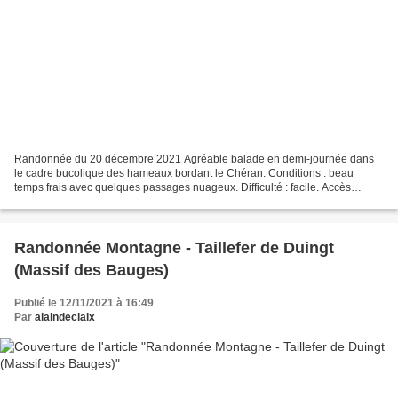
Randonnée du 20 décembre 2021 Agréable balade en demi-journée dans
le cadre bucolique des hameaux bordant le Chéran. Conditions : beau
temps frais avec quelques passages nuageux. Difficulté : facile. Accès
Rejoindre Rumilly puis emprunter la D 3 vers...
Randonnée Montagne - Taillefer de Duingt
(Massif des Bauges)
Publié le 12/11/2021 à 16:49
Par
alaindeclaix