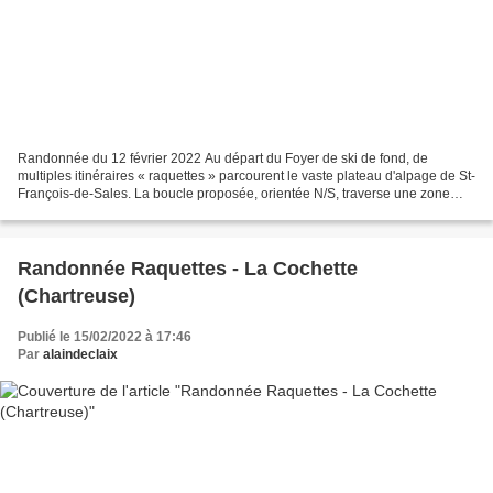
Randonnée du 12 février 2022 Au départ du Foyer de ski de fond, de
multiples itinéraires « raquettes » parcourent le vaste plateau d'alpage de St-
François-de-Sales. La boucle proposée, orientée N/S, traverse une zone
boisée en longeant les pistes de ski...
Randonnée Raquettes - La Cochette
(Chartreuse)
Publié le 15/02/2022 à 17:46
Par
alaindeclaix