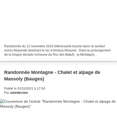
Randonnée du 12 novembre 2020 Intéressante boucle dans ce secteur
moins fréquenté dominant le lac d’Annecy Résumé : Dans le prolongement
de la longue dorsale rocheuse du Roc des Bœufs , la Montagne
d’Entrevernes est le côté oriental du « synclinal perché...
Randonnée Montagne - Chalet et alpage de
Massoly (Bauges)
Publié le 01/11/2021 à 17:50
Par
alaindeclaix