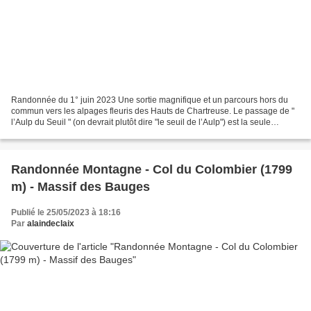
Randonnée du 1° juin 2023 Une sortie magnifique et un parcours hors du
commun vers les alpages fleuris des Hauts de Chartreuse. Le passage de "
l’Aulp du Seuil " (on devrait plutôt dire "le seuil de l’Aulp") est la seule
possibilité ouverte aux troupeaux...
Randonnée Montagne - Col du Colombier (1799
m) - Massif des Bauges
Publié le 25/05/2023 à 18:16
Par
alaindeclaix