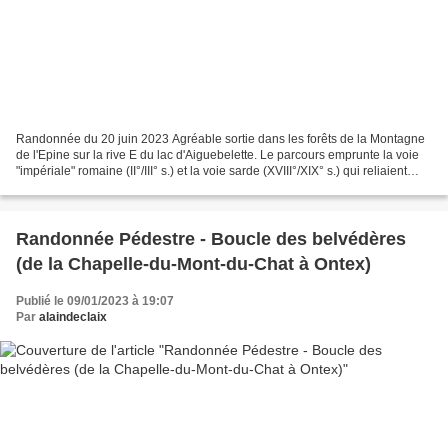
Randonnée du 20 juin 2023 Agréable sortie dans les forêts de la Montagne
de l'Epine sur la rive E du lac d'Aiguebelette. Le parcours emprunte la voie
"impériale" romaine (II°/III° s.) et la voie sarde (XVIII°/XIX° s.) qui reliaient
Milan à Lyon et Vienne...
Randonnée Pédestre - Boucle des belvédères
(de la Chapelle-du-Mont-du-Chat à Ontex)
Publié le 09/01/2023 à 19:07
Par
alaindeclaix