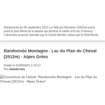
Randonnée du 06 septembre 2021 La Tête du Parmelan (1832m) est le
point le plus élevé de la falaise qui domine la vallée et le lac d’Annecy.
L’itinéraire proposé (montée par le Grand Montoir, retour par le Petit Montoir)
bien que long et escarpé, n’est...
Randonnée Montagne - Lac du Plan du Cheval
(2512m) - Alpes Grées
Publié le 03/09/2021 à 10:17
Par
alaindeclaix