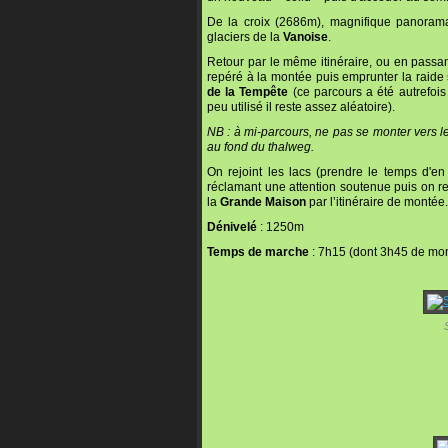
De la croix (2686m), magnifique panoram
glaciers de la
Vanoise
.
Retour par le même itinéraire, ou en passa
repéré à la montée puis emprunter la raide 
de la Tempête
(ce parcours a été autrefois
peu utilisé il reste assez aléatoire).
NB : à mi-parcours, ne pas se monter vers l
au fond du thalweg.
On rejoint les lacs (prendre le temps d'en
réclamant une attention soutenue puis on re
la
Grande Maison
par l’itinéraire de montée.
Dénivelé
: 1250m
Temps de marche
: 7h15 (dont 3h45 de mo