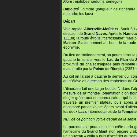
Flore
: épilobes, sédums, senéçons
Difficulté
: difficile (longueur de l’itinérai
rejoindre les lacs)
Départ
Voie rapide
Albertville-Moûtiers
. Sortir à
L
direction de
Grand Naves
. Après le
Hameau
1111m) la route étroite, "carrossable" mais 
Maison
. Stationnement au bout de la route
éponyme.
Du lieu de stationnement, on poursuit sur l
gauche le sentier vers le
Lac du Plan du 
proximité du chalet d’alpage puis remonte 
main droite par la
Pointe de Riondet
(2357m
Au col on laisse à gauche le sentier qui co
qui s’élève en direction des contreforts du
G
L’itinéraire fait une large boucle N dans l’
mesure de la montée (orientation : on tro
diriger grâce aux nombreux cairns qui balis
traverse un premier plateau puis après u
encombré par des blocs épars avant d’attein
les deux
Lacs
intermédiaires
de la Tempête
NB : de ce point on voit le départ de la sent
Le parcours se poursuit sur la crête de la
l’antécime du
Grand Mont
, non encore visi
un nouveau « collu » puis d'accéder au so