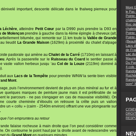
Mont G
re, dénivelé important, descente délicate dans le thalweg pierreux pour
le Pas
Pointe 
chalets
Roc des
a Léchère
, atteindre
Petit Cœur
par la D990 puis prendre la D93 en
chalet
Pointe
 de Molençon
prendre à gauche dans la 4ème épingle à cheveux (alt.
Pointe
partiellement bitumée, qui remonte sur 11 km toute la
Vallée de Grande
(Beaufo
 au lieudit
La Grande Maison
(1629m) à proximité du chalet d'alpage
Lacs d
de Fra
Lac du
a piste pastorale qui amène au
Chalet de la Carré
(1710m) en laissant à
Maurie
Jeu
. Après la passerelle sur le
Ruisseau du Coard
le sentier passe à
Du Pas
le vaste vallon herbeux jusqu ‘au
Col de la Louze
(2119m) dominé à
4 cols 
).
Randon
Ruchèr
nduit aux
Lacs de la Tempête
pour prendre W/NW la sente bien visible
Randon
rand Mont
.
nom" 3
alpage, puis l’environnement devient de plus en plus minéral au fur et à
uve quelques marques de peinture jaune mais il est préférable de se
ent le parcours - ne pas s'engager en cas de mauvaise visibilité). On
PA
ne courte cheminée d’éboulis on retrouve la crête puis un vallon
dre un « collu » (cairn - 2540m environ) offrant une vue plongeante sur
CITAT
.
DROIT
RESPO
e que l’on empruntera au retour
 grande falaise rocheuse à main droite que l’on peut considérer comme
ble. On contourne le point haut par la droite avant de redescendre vers
NE
mmet du
Grand Mont
en quelques minutes.