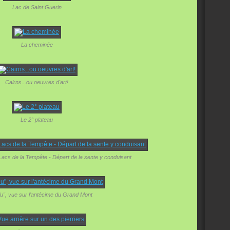
Lac de Saint Guerin
La cheminée
Cairns...ou oeuvres d'art!
Le 2° plateau
 Lacs de la Tempête - Départ de la sente y conduisant
lu", vue sur l'antécime du Grand Mont