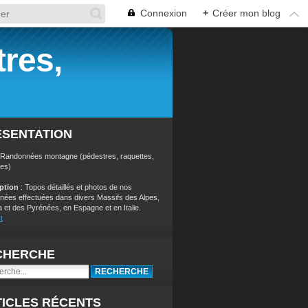
Connexion
+
Créer mon blog
res,
ÉSENTATION
 Randonnées montagne (pédestres, raquettes,
res)
iption
: Topos détaillés et photos de nos
nées effectuées dans divers Massifs des Alpes,
a et des Pyrénées, en Espagne et en Italie.
t
CHERCHE
ICLES RÉCENTS