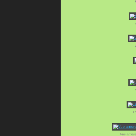
V
La
Vue arrière