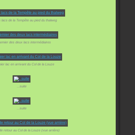
 lacs de la Tempête au pied du thalweg
emier des deux lacs intermédiaires
ier lac en arrivant du Col de la Louze
...suite
...suite
de retour au Col de la Louze (vue arrière)