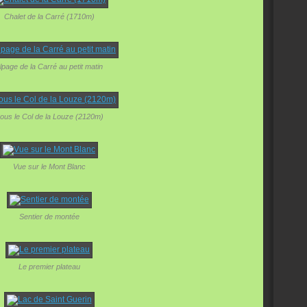
Chalet de la Carré (1710m)
lpage de la Carré au petit matin
ous le Col de la Louze (2120m)
Vue sur le Mont Blanc
Sentier de montée
Le premier plateau