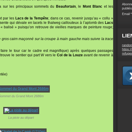
Abonne
a sur les principaux sommets du
Beaufortain
, le
Mont Blanc
et les
publiés
Email
nt par les
Lacs de la Tempête
; dans ce cas, revenir jusqu’au « collu »
sente qui dévale en lacets le thalweg caillouteux à l’aplomb des
Lacs
 « balisé » puisqu’on retrouve de vieilles marques de peinture rouge;
LIE
e gros cairn maçonné sur la croupe à main gauche mais suivre la trace
randon
https:/
 faire le tour car le cadre est magnifique) après quelques passages
refuge
trouve le sentier qui part W vers le
Col de la Louze
avant de revenir à
ntée)
Sommet du Grand Mont 2686m
La piste au départ