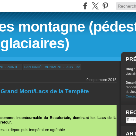
s montagne (pédest
glaciaires)
PR
 - POINTE...
RANDONNÉE MONTAGNE - LACS... >>
Blog
:
glaciai
9 septembre 2015
Descr
randon
Grand Mont/Lacs de la Tempête
du Jur
Contac
RE
e sommet incontournable du Beaufortain, dominant les Lacs de la
retour.
es au départ puis température agréable.
ART