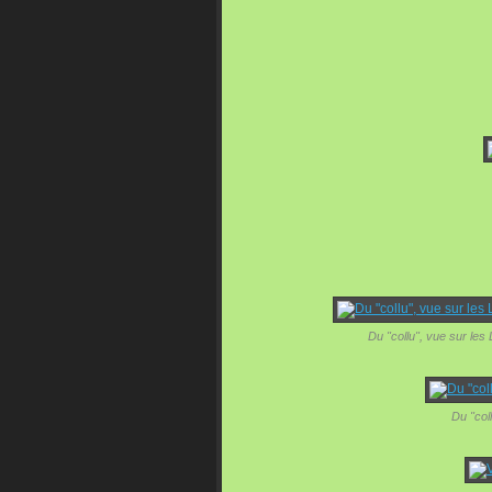
Du "collu", vue sur les
Du "col