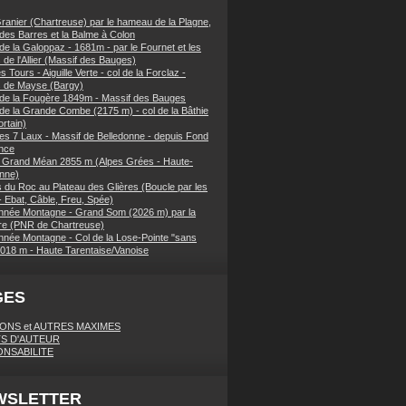
ranier (Chartreuse) par le hameau de la Plagne,
 des Barres et la Balme à Colon
de la Galoppaz - 1681m - par le Fournet et les
 de l'Allier (Massif des Bauges)
 Tours - Aiguille Verte - col de la Forclaz -
s de Mayse (Bargy)
 de la Fougère 1849m - Massif des Bauges
 de la Grande Combe (2175 m) - col de la Bâthie
rtain)
es 7 Laux - Massif de Belledonne - depuis Fond
nce
 Grand Méan 2855 m (Alpes Grées - Haute-
nne)
 du Roc au Plateau des Glières (Boucle par les
- Ebat, Câble, Freu, Spée)
née Montagne - Grand Som (2026 m) par la
e (PNR de Chartreuse)
née Montagne - Col de la Lose-Pointe "sans
018 m - Haute Tarentaise/Vanoise
GES
IONS et AUTRES MAXIMES
S D'AUTEUR
NSABILITE
WSLETTER