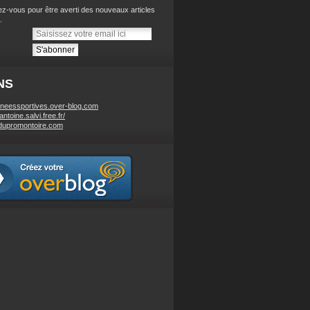
z-vous pour être averti des nouveaux articles
.
NS
neessportives.over-blog.com
/antoine.salvi.free.fr/
dupromontoire.com