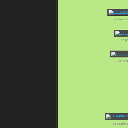
Deux des
Le pr
Le prem
Le sentier 