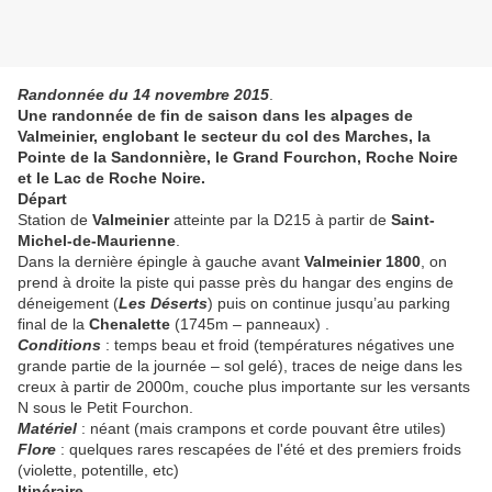
Randonnée du 14 novembre 2015
.
Une randonnée de fin de saison dans les alpages de
Valmeinier, englobant le secteur du col des Marches, la
Pointe de la Sandonnière, le Grand Fourchon, Roche Noire
et le Lac de Roche Noire.
Départ
Station de
Valmeinier
atteinte par la D215 à partir de
Saint-
Michel-de-Maurienne
.
Dans la dernière épingle à gauche avant
Valmeinier 1800
, on
prend à droite la piste qui passe près du hangar des engins de
déneigement (
Les Déserts
) puis on continue jusqu’au parking
final de la
Chenalette
(1745m – panneaux) .
Conditions
: temps beau et froid (températures négatives une
grande partie de la journée – sol gelé), traces de neige dans les
creux à partir de 2000m, couche plus importante sur les versants
N sous le Petit Fourchon.
Matériel
: néant (mais crampons et corde pouvant être utiles)
Flore
: quelques rares rescapées de l'été et des premiers froids
(violette, potentille, etc)
Itinéraire