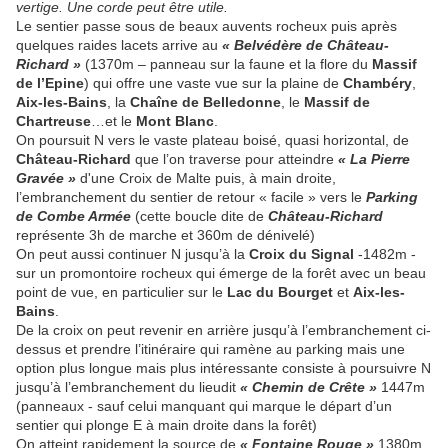
vertige. Une corde peut être utile.
Le sentier passe sous de beaux auvents rocheux puis après
quelques raides lacets arrive au
« Belvédère de Château-
Richard »
(1370m – panneau sur la faune et la flore du
Massif
de l’Epine
) qui offre une vaste vue sur la plaine de
Chambéry
,
Aix-les-Bains
, la
Chaîne de Belledonne
, le
Massif de
Chartreuse
…et le
Mont Blanc
.
On poursuit N vers le vaste plateau boisé, quasi horizontal, de
Château-Richard
que l’on traverse pour atteindre
« La Pierre
Gravée »
d'une Croix de Malte puis, à main droite,
l’embranchement du sentier de retour « facile » vers le
Parking
de Combe Armée
(cette boucle dite de
Château-Richard
représente 3h de marche et 360m de dénivelé)
On peut aussi continuer N jusqu’à la
Croix du Signal
-1482m -
sur un promontoire rocheux qui émerge de la forêt avec un beau
point de vue, en particulier sur le
Lac du Bourget
et
Aix-les-
Bains
.
De la croix on peut revenir en arrière jusqu’à l’embranchement ci-
dessus et prendre l’itinéraire qui ramène au parking mais une
option plus longue mais plus intéressante consiste à poursuivre N
jusqu’à l’embranchement du lieudit
« Chemin de Crête »
1447m
(panneaux - sauf celui manquant qui marque le départ d’un
sentier qui plonge E à main droite dans la forêt)
On atteint rapidement la source de
« Fontaine Rouge »
1380m