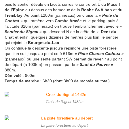
puis le sentier dévale en lacets serrés le contrefort E du
Massif
de l’Epine
au dessus des hameaux de la
Roche St-Alban
et du
Tremblay
. Au point 1280m (panneaux) on croise la
« Piste du
Contrat »
qui ramène vers
Combe Armée
et le parking, puis à
l'altitude 820m (panneaux) on trouve l’embranchement avec le
«
Sentier du Signal »
qui descend N de la crête de la
Dent du
Chat
et enfin, quelques dizaines de mètres plus loin, le sentier
qui rejoint le
Bourget-du-Lac
.
On continue la descente jusqu’à rejoindre une piste forestière
que l’on suit jusqu’au point coté 616m
« Piste Charles Cadoux »
(panneaux) où une sente partant SW permet de revenir au point
de départ (à 1035m) en passant par le
« Saut du Pauvre »
880m.
Dénivelé
: 900m
Temps de marche
: 6h30 (dont 3h00 de montée au total)
Croix du Signal 1482m
La piste forestière au départ