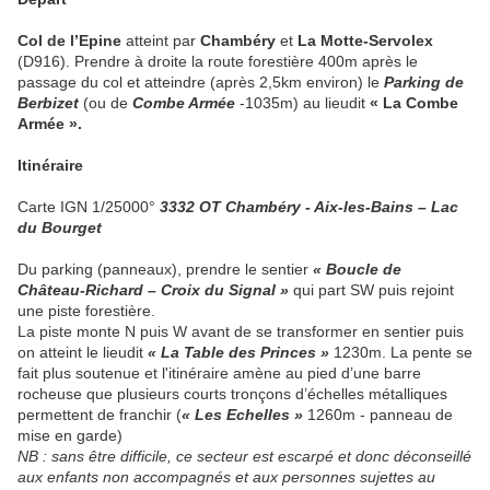
Col de l’Epine
atteint par
Chambéry
et
La Motte-Servolex
(D916). Prendre à droite la route forestière 400m après le
passage du col et atteindre (après 2,5km environ) le
Parking de
Berbizet
(ou de
Combe Armée
-1035m) au lieudit
« La Combe
Armée ».
Itinéraire
Carte IGN 1/25000°
3332 OT Chambéry - Aix-les-Bains – Lac
du Bourget
Du parking (panneaux), prendre le sentier
« Boucle de
Château-Richard – Croix du Signal »
qui part SW puis rejoint
une piste forestière.
La piste monte N puis W avant de se transformer en sentier puis
on atteint le lieudit
« La Table des Princes »
1230m. La pente se
fait plus soutenue et l'itinéraire amène au pied d’une barre
rocheuse que plusieurs courts tronçons d’échelles métalliques
permettent de franchir (
« Les Echelles »
1260m - panneau de
mise en garde)
NB : sans être difficile, ce secteur est escarpé et donc déconseillé
aux enfants non accompagnés et aux personnes sujettes au