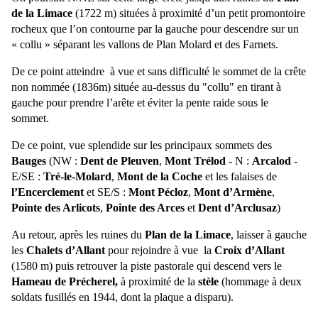
de
la Limace
(
1722 m
) situées à proximité d’un petit promontoire
rocheux que l’on contourne par la gauche pour descendre sur un
« collu » séparant les vallons de Plan Molard et des Farnets.
De ce point atteindre à vue et sans difficulté le sommet de la crête
non nommée (1836m) située au-dessus du "collu" en tirant à
gauche pour prendre l’arête et éviter la pente raide sous le
sommet.
De ce point, vue splendide sur les principaux sommets des
Bauges
(NW :
Dent de Pleuven
,
Mont Trélod
- N :
Arcalod
-
E/SE :
Tré-le-Molard
,
Mont de
la Coche
et les falaises de
l’Encerclement
et SE/S :
Mont Pécloz
,
Mont d’Armène
,
Pointe des Arlicots
,
Pointe des Arces
et
Dent d’Arclusaz
)
Au retour, après les ruines du
Plan de
la Limace
, laisser à gauche
les
Chalets d’Allant
pour rejoindre à vue la
Croix d’Allant
(
1580 m
) puis retrouver la piste pastorale qui descend vers le
Hameau de Précherel,
à proximité de la
stèle
(hommage à deux
soldats fusillés en 1944, dont la plaque a disparu).