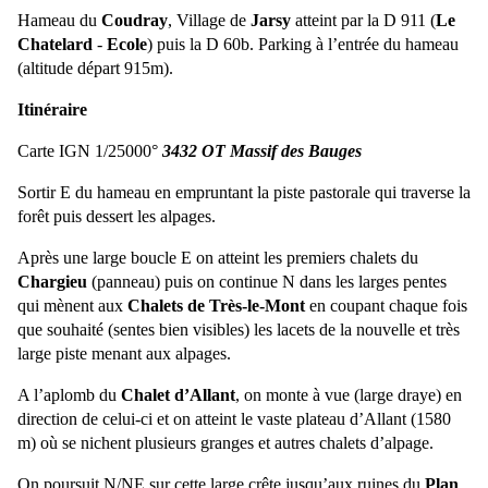
Hameau du
Coudray
, Village de
Jarsy
atteint par
la D
911 (
Le
Chatelard
-
Ecole
) puis
la D
60b. Parking à l’entrée du hameau
(altitude départ 915m).
Itinéraire
Carte IGN 1/25000°
3432 OT Massif des Bauges
Sortir E du hameau en empruntant la piste pastorale qui traverse la
forêt puis dessert les alpages.
Après une large boucle E on atteint les premiers chalets du
Chargieu
(panneau) puis on continue N dans les larges pentes
qui mènent aux
Chalets de Très-le-Mont
en coupant chaque fois
que souhaité (sentes bien visibles) les lacets de la nouvelle et très
large piste menant aux alpages.
A l’aplomb du
Chalet d’Allant
, on monte à vue (large draye) en
direction de celui-ci et on atteint le vaste plateau d’Allant (
1580
m
) où se nichent plusieurs granges et autres chalets d’alpage.
On poursuit N/NE sur cette large crête jusqu’aux ruines du
Plan