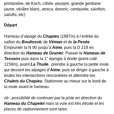
printanière, de Koch, cilliée, pourpre, grande gentiane
jaune, vérâtre blanc, arnica, doronic, centaurée, sainfoin,
salsifis, etc)
Départ
Hameau d’alpage du
Chapieu
(1687m) à l’entrée du
vallon du
Boulissoir,
de
Véman
et de
la Pesée
.
Emprunter la N 90 jusqu’à
Aime
, puis la D 218 en
direction du
Hameau de Granier
. Passer le
Hameau de
Tessens
puis dans la 1° épingle à droite (point coté
1159m), avant
La Thuile
, prendre à gauche la petite route
qui dessert les alpages d’
Aime
, puis se diriger à gauche à
toutes les intersections rencontrées et atteindre les
Chalets du Chapieu
. Stationner au mieux sur le bord de
la route avant le hameau.
nb : possibilité de continuer par la piste en direction du
Hameau du Chapelet
mais la voie est très étroite et les
places de stationnement sont rares.