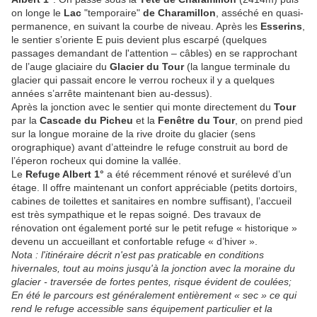
on longe le
Lac
"temporaire"
de
Charamillon
, asséché en quasi-
permanence, en suivant la courbe de niveau. Après les
Esserins
,
le sentier s’oriente E puis devient plus escarpé (quelques
passages demandant de l'attention – câbles) en se rapprochant
de l’auge glaciaire du
Glacier du Tour
(la langue terminale du
glacier qui passait encore le verrou rocheux il y a quelques
années s’arrête maintenant bien au-dessus).
Après la jonction avec le sentier qui monte directement du
Tour
par la
Cascade du Picheu
et la
Fenêtre du Tour
, on prend pied
sur la longue moraine de la rive droite du glacier (sens
orographique) avant d’atteindre le refuge construit au bord de
l’éperon rocheux qui domine la vallée.
Le
Refuge Albert 1°
a été récemment rénové et surélevé d’un
étage. Il offre maintenant un confort appréciable (petits dortoirs,
cabines de toilettes et sanitaires en nombre suffisant), l’accueil
est très sympathique et le repas soigné. Des travaux de
rénovation ont également porté sur le petit refuge « historique »
devenu un accueillant et confortable refuge « d’hiver ».
Nota : l'itinéraire décrit n'est pas praticable en conditions
hivernales, tout au moins jusqu'à la jonction avec la moraine du
glacier - traversée de fortes pentes, risque évident de coulées;
En été le parcours est généralement entièrement « sec » ce qui
rend le refuge accessible sans équipement particulier et la