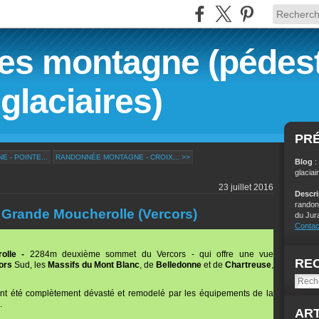
s montagne (pédest
glaciaires)
PR
 - POINTE...
RANDONNÉE MONTAGNE - CROIX... >>
Blog
:
glaciai
23 juillet 2016
Descr
randon
Grande Moucherolle (Vercors)
du Jur
Contac
rolle -
2284m deuxième sommet du Vercors - qui offre une vue
RE
ors
Sud, les
Massifs du Mont Blanc
, de
Belledonne
et de
Chartreuse
,
ent été complètement dévasté et remodelé par les équipements de la
.
ART