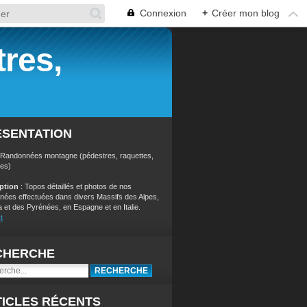
Connexion
+
Créer mon blog
res,
ÉSENTATION
 Randonnées montagne (pédestres, raquettes,
res)
iption
: Topos détaillés et photos de nos
nées effectuées dans divers Massifs des Alpes,
a et des Pyrénées, en Espagne et en Italie.
t
CHERCHE
ICLES RÉCENTS