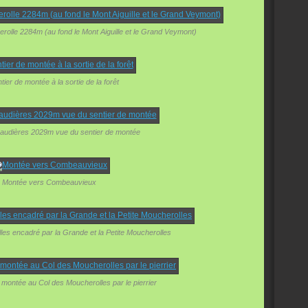
olle 2284m (au fond le Mont Aiguille et le Grand Veymont)
tier de montée à la sortie de la forêt
audières 2029m vue du sentier de montée
Montée vers Combeauvieux
es encadré par la Grande et la Petite Moucherolles
a montée au Col des Moucherolles par le pierrier