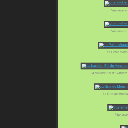
Vue arrière 
Vue arrière 
La Petite Mouc
La barrière Est du Vercors 
La Grande Moucher
Vue arrièr