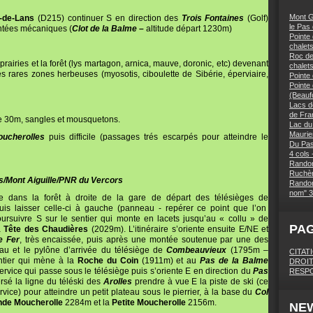
Mont G
d-de-Lans
(D215)
continuer S en direction des
Trois Fontaines
(Golf)
le Pas
ntées mécaniques (
Clot de la Balme
–
altitude départ 1230m)
Pointe 
chalets
Roc des
s prairies et la forêt (lys martagon, arnica, mauve, doronic, etc) devenant
chalet
s rares zones herbeuses (myosotis, ciboulette de Sibérie, éperviaire,
Pointe
Pointe
(Beaufo
Lacs d
de Fra
e 30m, sangles et mousquetons.
Lac du
Maurie
ucherolles
puis difficile (passages trés escarpés pour atteindre le
Du Pas
4 cols 
Randon
Ruchèr
s/Mont Aiguille/PNR du Vercors
Randon
nom" 3
e dans la forêt à droite de la gare de départ des télésièges de
is laisser celle-ci à gauche (panneau - repérer ce point que l’on
poursuivre S sur le sentier qui monte en lacets jusqu’au « collu » de
PA
a
Tête des Chaudières
(2029m). L’itinéraire s’oriente ensuite E/NE et
 Fer
, très encaissée, puis après une montée soutenue par une des
teau et le pylône d’arrivée du télésiège de
Combeauvieux
(1795m –
CITAT
entier qui mène à la
Roche du Coin
(1911m) et au
Pas de la Balme
DROIT
rvice qui passe sous le télésiège puis s’oriente E en direction du
Pas
RESPO
rsé la ligne du téléski des
Arolles
prendre à vue E la piste de ski (ce
rvice) pour atteindre un petit plateau sous le pierrier, à la base du
Col
nde Moucherolle
2284m et la
Petite Moucherolle
2156m.
NE