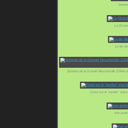
Sommet
La (Grand
Le lac d
Sommet de la Grande Moucherolle 2284m de
Zoom sur le "sentier" d'acc
Vue arrièr