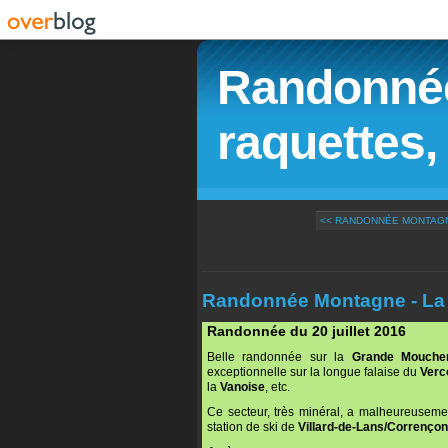
Randonnée
raquettes, 
<< RANDONNÉE MONTAGNE
Randonnée Montagne - La 
Randonnée du 20 juillet 2016
Belle randonnée sur la
Grande Mouche
exceptionnelle sur la longue falaise du
Verc
la
Vanoise
, etc.
Ce secteur, très minéral, a malheureusem
station de ski de
Villard-de-Lans/Corrençon