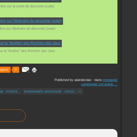
ière sur la sente de descente (suite)
ère sur l'itinéraire de descente (suite)
r la "fenêtre" des Rochers des Jaux
epost
0
Published by alaindeclaix
-
dans
montagne
commenter cet article
…
 - POINTE...
RANDONNÉE MONTAGNE - CROIX... >>