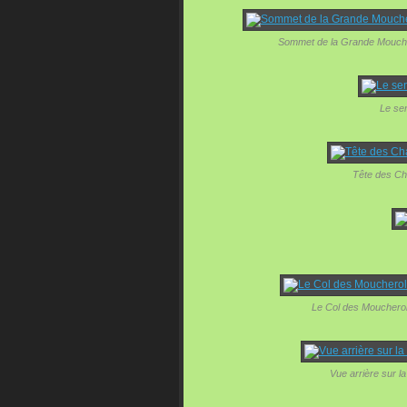
Sommet de la Grande Moucher
Le sen
Tête des Ch
Le Col des Moucheroll
Vue arrière sur l