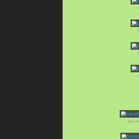
S
S
S
S
Vue arri