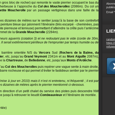
 gros bloc de rocher) qui remonte le vaste pierrier occupant le bas du
Abonne
e herbeuse à l’approche du
Col des Moucherolles
(2086m). Du col un
publiés
etite Moucherolle
par un passage vertigineux dans une faille de la
Email
s dizaines de mètres sur le sentier jusqu’à la base de son contrefort
peinture bleue qui jalonnent l’itinéraire (très escarpé - cheminées, pas
te pierreuse et terreuse) permettant d’atteindre la crête puis l’antécime
LIE
sommet de la
Grande Moucherolle
(2284m).
nneurs aguerris (cotation 3) et ne redoutant pas le vide (corde de 30m,
randon
. Il serait extrêmement périlleux de l'emprunter par temps humide ou de
https:/
refuge
 barrière orientée N/S du
Vercors
Sud (
Rochers de la Balme, du
ier
, etc, jusqu’au
Grand Veymont
2341m et au
Mont Aiguille
2087m),
de la
Chartreuse
, de
Belledonne
, etc, jusqu’aux
Monts d’Ardèche
.
u’au
Col des Moucherolles
puis repérer une vague sente à main droite,
arre rocheuse et qui permet d’éviter le fastidieux sentier par le pierrier
(mise à jour en 2010) mais il n’est ni entretenu, ni fréquenté ; il est par
 dizaines de mètres après le pierrier mentionné ci-dessous.
en direction d’un petit chalet du service des pistes puis descendre NW
ce jusqu’à retrouver le lieudit
Combeauvieux
et l’itinéraire de montée.
ntée)