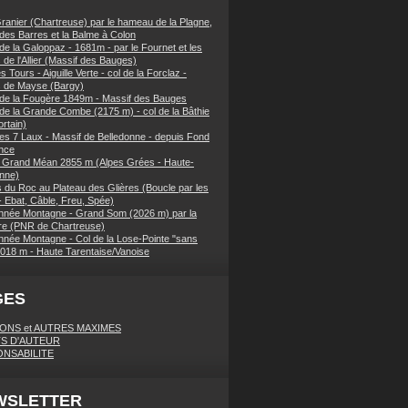
ranier (Chartreuse) par le hameau de la Plagne,
 des Barres et la Balme à Colon
de la Galoppaz - 1681m - par le Fournet et les
 de l'Allier (Massif des Bauges)
 Tours - Aiguille Verte - col de la Forclaz -
s de Mayse (Bargy)
 de la Fougère 1849m - Massif des Bauges
 de la Grande Combe (2175 m) - col de la Bâthie
rtain)
es 7 Laux - Massif de Belledonne - depuis Fond
nce
 Grand Méan 2855 m (Alpes Grées - Haute-
nne)
 du Roc au Plateau des Glières (Boucle par les
- Ebat, Câble, Freu, Spée)
née Montagne - Grand Som (2026 m) par la
e (PNR de Chartreuse)
née Montagne - Col de la Lose-Pointe "sans
018 m - Haute Tarentaise/Vanoise
GES
IONS et AUTRES MAXIMES
S D'AUTEUR
NSABILITE
WSLETTER