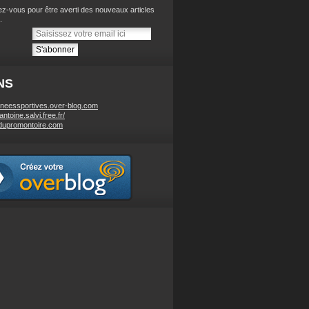
z-vous pour être averti des nouveaux articles
.
NS
neessportives.over-blog.com
/antoine.salvi.free.fr/
dupromontoire.com