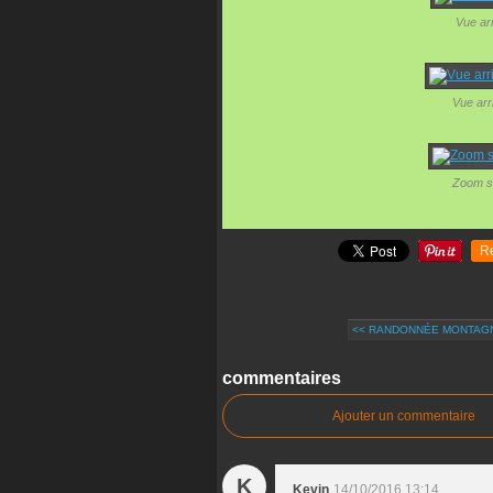
Vue arr
Vue arri
Zoom su
R
<< RANDONNÉE MONTAGNE
commentaires
Ajouter un commentaire
K
Kevin
14/10/2016 13:14