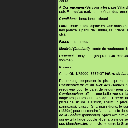
Accès
A
Corrençon-en-Vercors
atteint par
Villar
puis E jusqu’au parking de départ des remo
Conditions
: beau temps chaud
Flore
: toute la flore alpine estivale dans le
très pauvre à partir de 1800m, sauf dans le
etc).
Faune
: marmottes
Matériel (facultatif)
: corde de randonnée d
Difficulté
: moyenne jusqu'au
Col des Mo
sommet)
Itinéraire
Carte IGN 1/25000°
3236 OT Villard-de-Lan
Du parking, emprunter la piste qui mont
Combeauvieux
et du
Clot des Balmes
pu
retrouvera pour le trajet de retour) pour 
Combeauvieux
offrant une belle vue sur l
longe les pentes abruptes de la
Combe de
pistes de ski de la station, atteint un pla
panneaux). Laisser S, à main droite, le s
(1839m) pour descendre N par la piste de se
de la Fenêtre
(panneaux). Après avoir trave
qui évite la large boucle N de la piste de se
des Moucherolles
, bien visible entre la
Gra