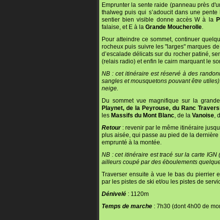
Emprunter la sente raide (panneau près d'un
thalweg puis qui s’adoucit dans une pent
sentier bien visible donne accès W à la
P
falaise, et E à la
Grande Moucherolle
.
Pour atteindre ce sommet, continuer quelque
rocheux puis suivre les "larges" marques de 
d’escalade délicats sur du rocher patiné, sen
(relais radio) et enfin le cairn marquant le 
NB : cet itinéraire est réservé à des rando
sangles et mousquetons pouvant être utiles)
neige.
Du sommet vue magnifique sur la grande
Playnet, de la Peyrouse, du Ranc Travers
les
Massifs du Mont Blanc
, de la
Vanoise
, 
Retour
: revenir par le même itinéraire jusq
plus aisée, qui passe au pied de la dernière b
emprunté à la montée.
NB : cet itinéraire est tracé sur la carte IGN 
ailleurs coupé par des éboulements quelques
Traverser ensuite à vue le bas du pierrier 
par les pistes de ski et/ou les pistes de servi
Dénivelé
: 1120m
Temps de marche
: 7h30 (dont 4h00 de mo