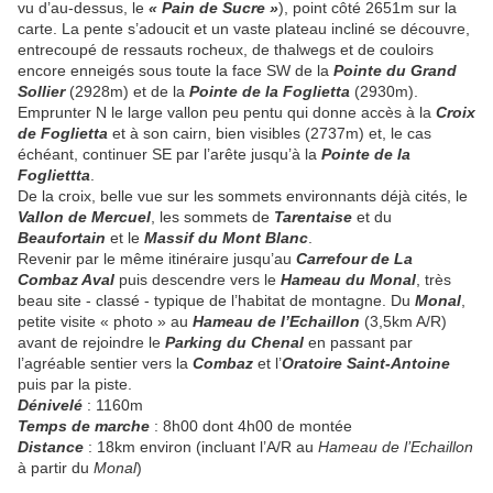
vu d’au-dessus, le
« Pain de Sucre »
), point côté 2651m sur la
carte. La pente s’adoucit et un vaste plateau incliné se découvre,
entrecoupé de ressauts rocheux, de thalwegs et de couloirs
encore enneigés sous toute la face SW de la
Pointe du Grand
Sollier
(2928m) et de la
Pointe de la Foglietta
(2930m).
Emprunter N le large vallon peu pentu qui donne accès à la
Croix
de Foglietta
et à son cairn, bien visibles (2737m) et, le cas
échéant, continuer SE par l’arête jusqu’à la
Pointe de la
Fogliettta
.
De la croix, belle vue sur les sommets environnants déjà cités, le
Vallon de Mercuel
, les sommets de
Tarentaise
et du
Beaufortain
et le
Massif du Mont Blanc
.
Revenir par le même itinéraire jusqu’au
Carrefour de La
Combaz Aval
puis descendre vers le
Hameau du Monal
, très
beau site - classé - typique de l’habitat de montagne. Du
Monal
,
petite visite « photo » au
Hameau de l’Echaillon
(3,5km A/R)
avant de rejoindre le
Parking du Chenal
en passant par
l’agréable sentier vers la
Combaz
et l’
Oratoire Saint-Antoine
puis par la piste.
Dénivelé
: 1160m
Temps de marche
: 8h00 dont 4h00 de montée
Distance
: 18km environ (incluant l’A/R au
Hameau de l’Echaillon
à partir du
Monal
)