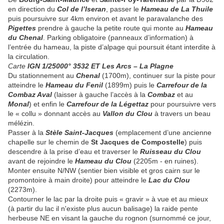
en direction du
Col de l’Iseran
, passer le
Hameau de La Thuile
puis poursuivre sur 4km environ et avant le paravalanche des
Pigettes
prendre à gauche la petite route qui monte au
Hameau
du Chenal
. Parking obligatoire (panneaux d’information) à
l’entrée du hameau, la piste d’alpage qui poursuit étant interdite à
la circulation.
Carte
IGN 1/25000° 3532 ET Les Arcs – La Plagne
Du stationnement au
Chenal
(1700m), continuer sur la piste pour
atteindre le
Hameau du Fenil
(1899m) puis le
Carrefour de la
Combaz Aval
(laisser à gauche l’accès à la
Combaz
et au
Monal
) et enfin le
Carrefour de la Légettaz
pour poursuivre vers
le « collu » donnant accès au
Vallon du Clou
à
travers un beau
mélézin.
Passer à la
Stèle Saint-Jacques
(emplacement d’une ancienne
chapelle sur le chemin de
St Jacques de Compostelle
) puis
descendre à la prise d’eau et traverser le
Ruisseau du Clou
avant de rejoindre le
Hameau
du Clou
(2205m - en ruines).
Monter ensuite N/NW (sentier bien visible et gros cairn sur le
promontoire à main droite) pour atteindre le
Lac du Clou
(2273m).
Contourner le lac par la droite puis « gravir » à vue et au mieux
(à partir du lac il n'existe plus aucun balisage) la raide pente
herbeuse NE en visant la gauche du rognon (surnommé ce jour,