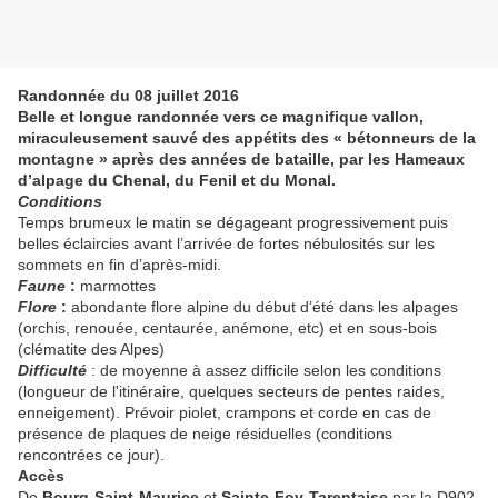
Randonnée du 08 juillet 2016
Belle et longue randonnée vers ce magnifique vallon,
miraculeusement sauvé des appétits des « bétonneurs de la
montagne » après des années de bataille, par les Hameaux
d’alpage du Chenal, du Fenil et du Monal.
Conditions
Temps brumeux le matin se dégageant progressivement puis
belles éclaircies avant l’arrivée de fortes nébulosités sur les
sommets en fin d’après-midi.
Faune
:
marmottes
Flore
:
abondante flore alpine du début d’été dans les alpages
(orchis, renouée, centaurée, anémone, etc) et en sous-bois
(clématite des Alpes)
Difficulté
: de moyenne à assez difficile selon les conditions
(longueur de l'itinéraire, quelques secteurs de pentes raides,
enneigement). Prévoir piolet, crampons et corde en cas de
présence de plaques de neige résiduelles (conditions
rencontrées ce jour).
Accès
De
Bourg-Saint-Maurice
et
Sainte-Foy-Tarentaise
par la D902