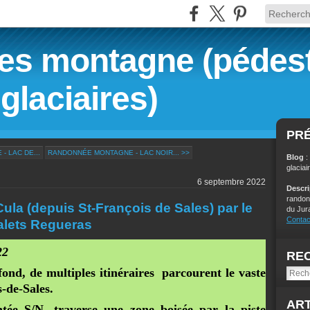
s montagne (pédest
glaciaires)
PR
 LAC DE...
RANDONNÉE MONTAGNE - LAC NOIR... >>
Blog
:
glaciai
6 septembre 2022
Descr
randon
la (depuis St-François de Sales) par le
du Jur
Contac
halets Regueras
22
RE
ond, de multiples itinéraires parcourent le vaste
-de-Sales.
ART
tée S/N, traverse une zone boisée par la piste