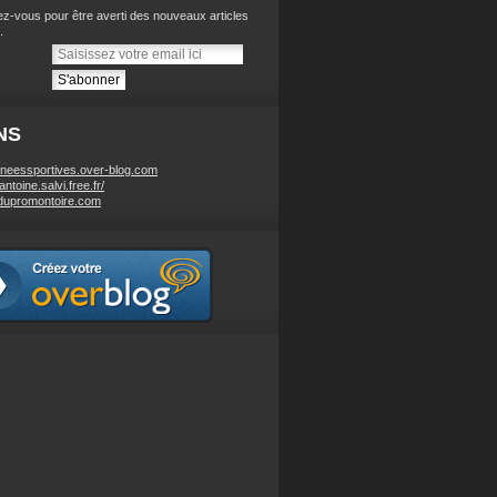
z-vous pour être averti des nouveaux articles
.
NS
neessportives.over-blog.com
/antoine.salvi.free.fr/
dupromontoire.com