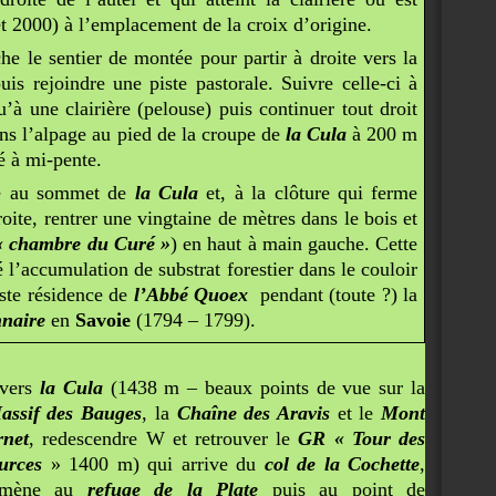
let 2000) à l’emplacement de la croix d’origine.
che le sentier de montée pour partir à droite vers la
puis rejoindre une piste pastorale. Suivre celle-ci à
à une clairière (pelouse) puis continuer tout droit
dans l’alpage au pied de la croupe de
la Cula
à 200 m
é à mi-pente.
ne au sommet de
la Cula
et, à la clôture qui ferme
droite, rentrer une vingtaine de mètres dans le bois et
« chambre du Curé »
) en haut à main gauche. Cette
é l’accumulation de substrat forestier dans le couloir
ste résidence de
l’Abbé Quoex
pendant (toute ?) la
nnaire
en
Savoie
(1794 – 1799).
 vers
la Cula
(1438 m – beaux points de vue sur la
assif des Bauges
, la
Chaîne des Aravis
et le
Mont
rnet
, redescendre W et retrouver le
GR « Tour des
urces
» 1400 m) qui arrive du
col de la Cochette
,
i amène au
refuge de la Plate
puis au point de