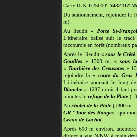
Carte IGN 1/25000°
3432 OT Ma
Du stationnement, rejoindre le fo
m).
Au lieudit «
Porte St-Françoi
L'itinéraire balisé suit le tra
raccourcis en forêt (nombreux p
Après le lieudit «
sous le Crété
Gouilles
» 1308 m, «
sous la
«
Tourbière des Creusates
» 13
rejoindre la «
route du Gros
L’itinéraire poursuit le long d
Blanche
» 1287 m où il faut pre
minutes le
refuge de la Plate
(13
Au
chalet de la Plate
(1300 m – 
GR "Tour des Bauges"
qui mont
Creux de Lachat
.
Après 600 m environ, atteindre 
diriger à vue N/NW à main droite