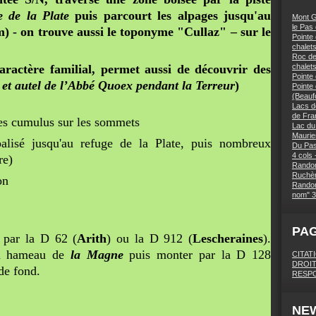
e de la Plate
puis parcourt les alpages jusqu'au
Mont G
le Pas
) - on trouve aussi le toponyme "Cullaz" – sur le
Pointe 
chalets
Roc des
aractère familial, permet aussi de découvrir des
chalet
Pointe
 et autel de l’Abbé Quoex pendant la Terreur
)
Pointe
(Beaufo
Lacs d
de Fra
es cumulus sur les sommets
Lac du
Maurie
alisé jusqu'au refuge de la Plate, puis nombreux
Du Pas
4 cols 
re)
Randon
Ruchèr
on
Randon
nom" 3
PA
par la D 62 (
Arith
) ou la D 912 (
Lescheraines
).
au hameau de
la Magne
puis monter par la D 128
CITAT
DROIT
de fond.
RESPO
NE