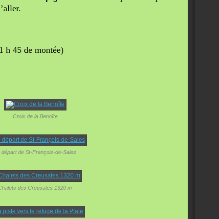
’aller.
 1 h 45 de montée)
Croix de la Benoîte
 départ de St-François-de-Sales
Chalets des Creusates 1320 m