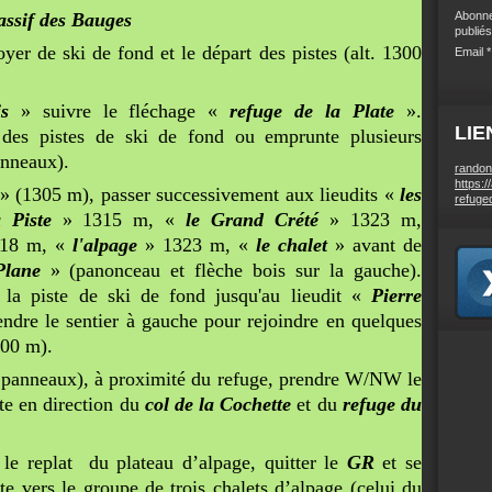
ssif des Bauges
Abonne
publiés
yer de ski de fond et le départ des pistes (alt. 1300
Email
s
» suivre le fléchage «
refuge de la Plate
».
LIE
cé des pistes de ski de fond ou emprunte plusieurs
anneaux).
randon
https:/
» (1305 m), passer successivement aux lieudits «
les
refuge
 Piste
» 1315 m, «
le Grand Crété
» 1323 m,
18 m, «
l'alpage
» 1323 m, «
le chalet
» avant de
 Plane
» (panonceau et flèche bois sur la gauche).
e la piste de ski de fond jusqu'au lieudit «
Pierre
ndre le sentier à gauche pour rejoindre en quelques
00 m).
panneaux), à proximité du refuge, prendre W/NW le
e en direction du
col de la Cochette
et du
refuge du
le replat du plateau d’alpage, quitter le
GR
et se
 vers le groupe de trois chalets d’alpage (celui du