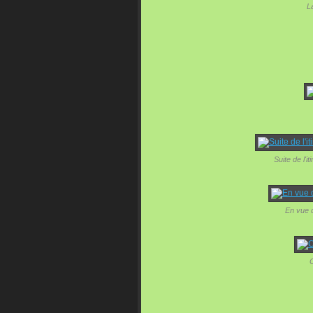
L
Suite de l'
En vue 
C