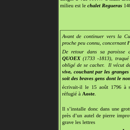
milieu est le
chalet Regueras
140
Avant de continuer vers la Cul
proche peu connu, concernant
l
De retour dans sa paroisse 
QUOEX
(1733 -1813), traqué p
obligé de se cacher. Il vécut d
vive, couchant par les granges e
soit des braves gens dont le nom
écrivait-il le 15 août 1796 à
réfugié à
Aoste
.
Il s’installe donc dans une gro
près d’un autel de pierre impr
grave les lettres