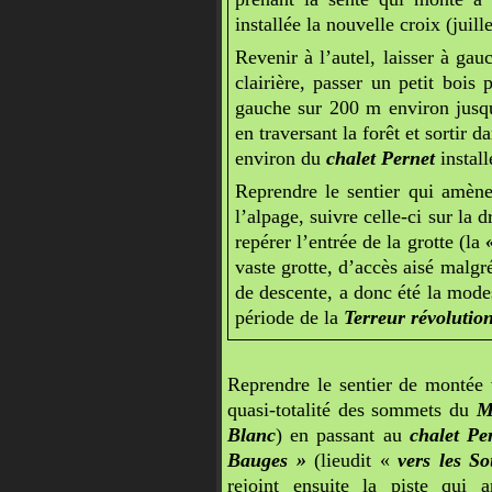
installée la nouvelle croix (juil
Revenir à l’autel, laisser à gau
clairière, passer un petit bois 
gauche sur 200 m environ jusqu’
en traversant la forêt et sortir 
environ du
chalet Pernet
install
Reprendre le sentier qui amè
l’alpage, suivre celle-ci sur la 
repérer l’entrée de la grotte (la
vaste grotte, d’accès aisé malgr
de descente, a donc été la mode
période de la
Terreur révolutio
Reprendre le sentier de montée
quasi-totalité des sommets du
M
Blanc
) en passant au
chalet Pe
Bauges »
(lieudit «
vers les So
rejoint ensuite la piste qu