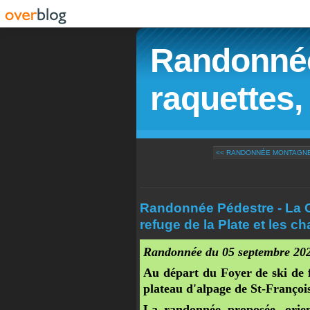
Randonnée
raquettes, 
<< RANDONNÉE MONTAGNE -
Randonnée Pédestre - La Cu
refuge de la Plate et les c
Randonnée du 05 septembre 20
Au départ du Foyer de ski de f
plateau d'alpage de St-François
La randonnée proposée, orien