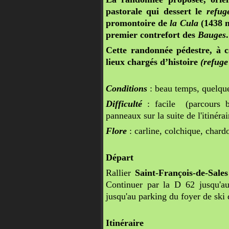
pastorale qui dessert le
refug
promontoire de
la Cula
(1438 m
premier contrefort des
Bauges
.
Cette randonnée pédestre, à c
lieux chargés d’histoire
(refuge
Conditions
: beau temps, quelqu
Difficulté
: facile (parcours b
panneaux sur la suite de l'itinérai
Flore
: carline, colchique, chard
Départ
Rallier
Saint-François-de-Sales
Continuer par la D 62 jusqu'
jusqu'au parking du foyer de ski 
Itinéraire