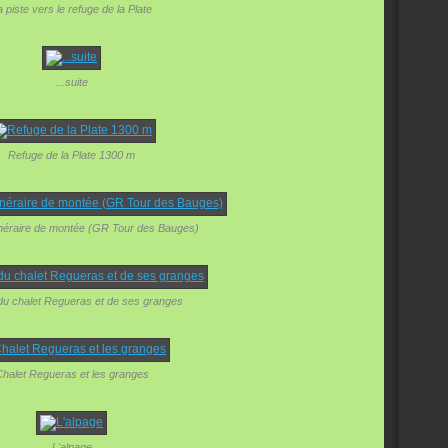
a piste vers le refuge de la Plate
...suite
Refuge de la Plate 1300 m
itinéraire de montée (GR Tour des Bauges)
du chalet Regueras et de ses granges
halet Regueras et les granges
L'alpage