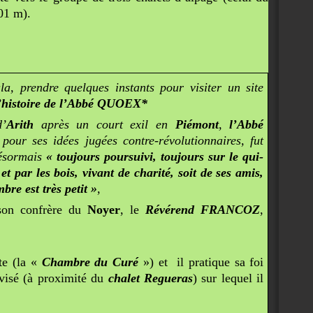
1 m).
a, prendre quelques instants pour visiter un site
’histoire de l’Abbé QUOEX*
d’
Arith
après un court exil en
Piémont
,
l’Abbé
our ses idées jugées contre-révolutionnaires, fut
ésormais
« toujours poursuivi, toujours sur le qui-
t par les bois, vivant de charité, soit de ses amis,
bre est très petit »
,
 son confrère du
Noyer
, le
Révérend FRANCOZ
,
tte (la «
Chambre du Curé
») et il pratique sa foi
ovisé (à proximité du
chalet Regueras
) sur lequel il