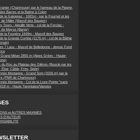
ranier (Chartreuse) par le hameau de la Plagne,
 des Barres et la Balme à Colon
de la Galoppaz - 1681m - par le Fournet et les
 de l'Allier (Massif des Bauges)
 Tours - Aiguille Verte - col de la Forclaz -
s de Mayse (Bargy)
 de la Fougère 1849m - Massif des Bauges
 de la Grande Combe (2175 m) - col de la Bâthie
rtain)
es 7 Laux - Massif de Belledonne - depuis Fond
nce
 Grand Méan 2855 m (Alpes Grées - Haute-
nne)
 du Roc au Plateau des Glières (Boucle par les
- Ebat, Câble, Freu, Spée)
née Montagne - Grand Som (2026 m) par la
e (PNR de Chartreuse)
née Montagne - Col de la Lose-Pointe "sans
018 m - Haute Tarentaise/Vanoise
GES
IONS et AUTRES MAXIMES
S D'AUTEUR
NSABILITE
WSLETTER