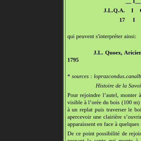
__ I__
J.L.Q.A. I C 
17 I 9
qui peuvent s'interpréter ainsi:
J.L. Quoex, Ariciensis Re
1795
*
sources : loprazcondus.cana
Histoire de la Savoie + 
Pour rejoindre l’autel, monter
visible à l’orée du bois (100 m)
à un replat puis traverser le 
apercevoir une clairière s’ouvri
apparaissent en face à quelques 
De ce point possibilité de rejo
prenant la sente qui monte à dr