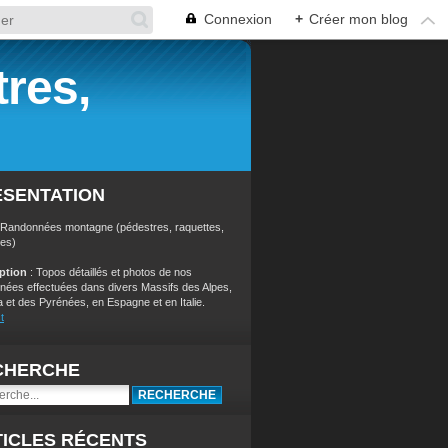
Connexion
+
Créer mon blog
res,
ÉSENTATION
 Randonnées montagne (pédestres, raquettes,
res)
iption
: Topos détaillés et photos de nos
nées effectuées dans divers Massifs des Alpes,
a et des Pyrénées, en Espagne et en Italie.
t
CHERCHE
ICLES RÉCENTS