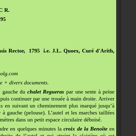
R.
5
ctor, 1795 i.e. J.L. Quoex, Curé d'Arith,
lbolg.com
divers documents.
 à gauche du
chalet Regueras
par une sente à peine
 puis continuer par une trouée à main droite. Arriver
bois en suivant un cheminement plus marqué jusqu’à
r à gauche (pelouse). L’autel et les marches taillées
mètres dans un petit espace circulaire déboisé.
indre en quelques minutes la
croix de la Benoîte
en
oite de l’autel et qui atteint la clairière où est