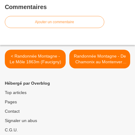
Commentaires
Ajouter un commentaire
< Randonnée Montagne -
Randonnée Montagne - De
Le Môle 1863m (Faucigny)
Chamonix au Montenvers
par les Alpages de Blaitière
et le Signal Forbes (Massif
du Mont Blanc) >
Hébergé par Overblog
Top articles
Pages
Contact
Signaler un abus
C.G.U.