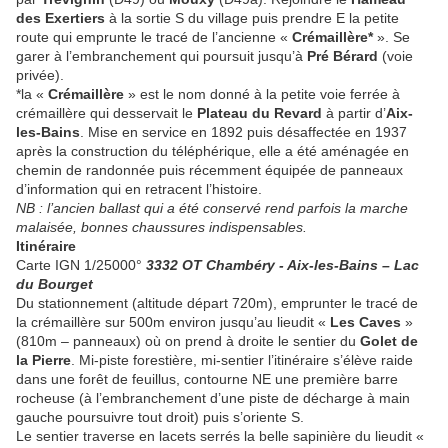
des Exertiers
à la sortie S du village puis prendre E la petite
route qui emprunte le tracé de l’ancienne «
Crémaillère*
». Se
garer à l’embranchement qui poursuit jusqu’à
Pré Bérard
(voie
privée).
*la «
Crémaillère
» est le nom donné à la petite voie ferrée à
crémaillère qui desservait le
Plateau du Revard
à partir d’
Aix-
les-Bains
. Mise en service en 1892 puis désaffectée en 1937
après la construction du téléphérique, elle a été aménagée en
chemin de randonnée puis récemment équipée de panneaux
d’information qui en retracent l’histoire.
NB : l’ancien ballast qui a été conservé rend parfois la marche
malaisée, bonnes chaussures indispensables.
Itinéraire
Carte IGN 1/25000°
3332 OT Chambéry - Aix-les-Bains – Lac
du Bourget
Du stationnement (altitude départ 720m), emprunter le tracé de
la crémaillère sur 500m environ jusqu’au lieudit «
Les Caves
»
(810m – panneaux) où on prend à droite le sentier du
Golet de
la Pierre
. Mi-piste forestière, mi-sentier l’itinéraire s’élève raide
dans une forêt de feuillus, contourne NE une première barre
rocheuse (à l’embranchement d’une piste de décharge à main
gauche poursuivre tout droit) puis s’oriente S.
Le sentier traverse en lacets serrés la belle sapinière du lieudit «