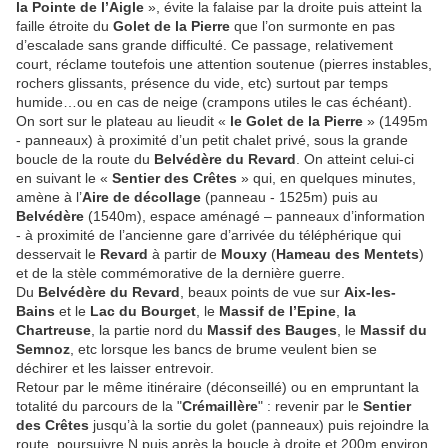
la Pointe de l’Aigle
», évite la falaise par la droite puis atteint la
faille étroite du
Golet de la Pierre
que l’on surmonte en pas
d’escalade sans grande difficulté. Ce passage, relativement
court, réclame toutefois une attention soutenue (pierres instables,
rochers glissants, présence du vide, etc) surtout par temps
humide…ou en cas de neige (crampons utiles le cas échéant).
On sort sur le plateau au lieudit «
le Golet de la Pierre
» (1495m
- panneaux) à proximité d’un petit chalet privé, sous la grande
boucle de la route du
Belvédère du Revard
. On atteint celui-ci
en suivant le «
Sentier des Crêtes
» qui, en quelques minutes,
amène à l’
Aire de décollage
(panneau - 1525m) puis au
Belvédère
(1540m), espace aménagé – panneaux d’information
- à proximité de l’ancienne gare d’arrivée du téléphérique qui
desservait le
Revard
à partir de
Mouxy
(
Hameau des Mentets
)
et de la stèle commémorative de la dernière guerre.
Du
Belvédère du Revard
, beaux points de vue sur
Aix-les-
Bains
et le
Lac du Bourget
, le
Massif de l’Epine
,
la
Chartreuse
, la partie nord du
Massif des Bauges
, le
Massif du
Semnoz
, etc lorsque les bancs de brume veulent bien se
déchirer et les laisser entrevoir.
Retour par le même itinéraire (déconseillé) ou en empruntant la
totalité du parcours de la "
Crémaillère
" : revenir par le
Sentier
des Crêtes
jusqu’à la sortie du golet (panneaux) puis rejoindre la
route, poursuivre N puis après la boucle à droite et 200m environ,