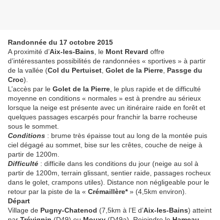
Randonnée du 17 octobre 2015
A proximité d’
Aix-les-Bains
, le
Mont Revard
offre
d’intéressantes possibilités de randonnées « sportives » à partir
de la vallée (
Col du Pertuiset
,
Golet de la Pierre
,
Passge du
Croc
).
L’accès par le
Golet de la Pierre
, le plus rapide et de difficulté
moyenne en conditions « normales » est à prendre au sérieux
lorsque la neige est présente avec un itinéraire raide en forêt et
quelques passages escarpés pour franchir la barre rocheuse
sous le sommet.
Conditions
: brume très épaisse tout au long de la montée puis
ciel dégagé au sommet, bise sur les crêtes, couche de neige à
partir de 1200m.
Difficulté
: difficile dans les conditions du jour (neige au sol à
partir de 1200m, terrain glissant, sentier raide, passages rocheux
dans le golet, crampons utiles). Distance non négligeable pour le
retour par la piste de la «
Crémaillère*
» (4,5km environ).
Départ
Village de
Pugny-Chatenod
(7,5km à l’E d’
Aix-les-Bains
) atteint
par
Trévignin
(D49) ou
Mouxy
(D49a). Rejoindre le
Hameau