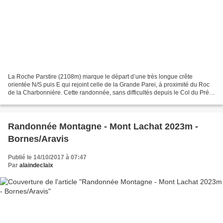
La Roche Parstire (2108m) marque le départ d’une très longue crête
orientée N/S puis E qui rejoint celle de la Grande Parei, à proximité du Roc
de la Charbonnière. Cette randonnée, sans difficultés depuis le Col du Pré,
peut être agrémentée par une montée...
Randonnée Montagne - Mont Lachat 2023m -
Bornes/Aravis
Publié le 14/10/2017 à 07:47
Par
alaindeclaix