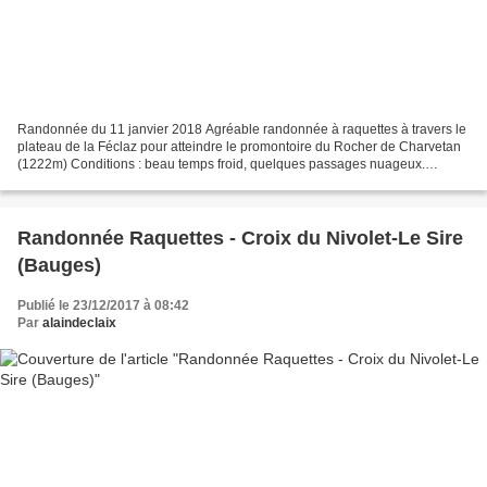
Randonnée du 11 janvier 2018 Agréable randonnée à raquettes à travers le
plateau de la Féclaz pour atteindre le promontoire du Rocher de Charvetan
(1222m) Conditions : beau temps froid, quelques passages nuageux.
Brumes épaisses dans la vallée. Difficulté...
Randonnée Raquettes - Croix du Nivolet-Le Sire
(Bauges)
Publié le 23/12/2017 à 08:42
Par
alaindeclaix