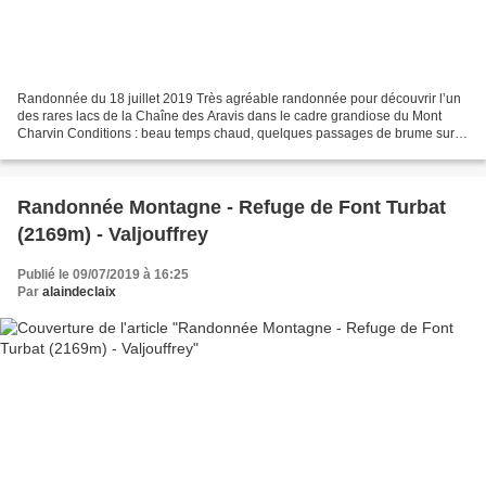
Randonnée du 18 juillet 2019 Très agréable randonnée pour découvrir l’un
des rares lacs de la Chaîne des Aravis dans le cadre grandiose du Mont
Charvin Conditions : beau temps chaud, quelques passages de brume sur
les sommets. Difficulté : facile jusqu’au...
Randonnée Montagne - Refuge de Font Turbat
(2169m) - Valjouffrey
Publié le 09/07/2019 à 16:25
Par
alaindeclaix