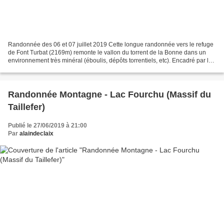
Randonnée des 06 et 07 juillet 2019 Cette longue randonnée vers le refuge
de Font Turbat (2169m) remonte le vallon du torrent de la Bonne dans un
environnement très minéral (éboulis, dépôts torrentiels, etc). Encadré par les
parois abruptes de nombreux...
Randonnée Montagne - Lac Fourchu (Massif du
Taillefer)
Publié le 27/06/2019 à 21:00
Par
alaindeclaix