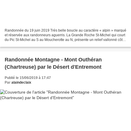
Randonnée du 19 juin 2019 Très belle boucle au caractère « alpin » marqué
et réservée aux randonneurs aguerris. La Grande Roche St-Michel qui court
du Pic St-Michel au S au Moucherotte au N, présente un relief vallonné côté
Vercors, d'abord aisé, bien...
Randonnée Montagne - Mont Outhéran
(Chartreuse) par le Désert d'Entremont
Publié le 15/06/2019 à 17:47
Par
alaindeclaix