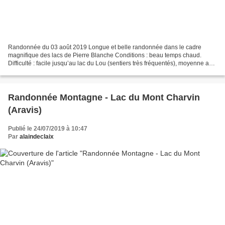
Randonnée du 03 août 2019 Longue et belle randonnée dans le cadre
magnifique des lacs de Pierre Blanche Conditions : beau temps chaud.
Difficulté : facile jusqu’au lac du Lou (sentiers très fréquentés), moyenne au-
delà (longueur de l'itinéraire, quelques...
Randonnée Montagne - Lac du Mont Charvin
(Aravis)
Publié le 24/07/2019 à 10:47
Par
alaindeclaix