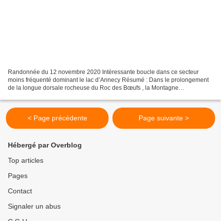
Randonnée du 12 novembre 2020 Intéressante boucle dans ce secteur
moins fréquenté dominant le lac d’Annecy Résumé : Dans le prolongement
de la longue dorsale rocheuse du Roc des Bœufs , la Montagne
d’Entrevernes est le côté oriental du « synclinal perché...
< Page précédente
Page suivante >
Hébergé par Overblog
Top articles
Pages
Contact
Signaler un abus